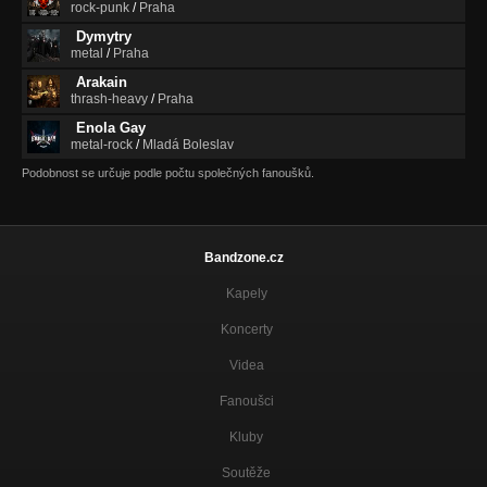
rock-punk
/
Praha
Vyhrávám
Smetiště Dějin
Dymytry
metal
/
Praha
Kérovanej
Arakain
Smetiště Dějin
thrash-heavy
/
Praha
Enola Gay
DanGar Six
metal-rock
/
Mladá Boleslav
Smetiště Dějin
Podobnost se určuje podle počtu společných fanoušků.
Banda šílenců
Smetiště Dějin
Sportovní song
Bandzone.cz
Smetiště Dějin
Kapely
Král
Smetiště Dějin
Koncerty
Videa
Smetiště dějin
Smetiště Dějin
Fanoušci
Posel ironie
Kluby
Smetiště Dějin
Soutěže
Hodina policejní