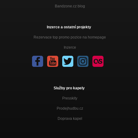
Smetiště Dějin
Bandzone.cz blog
Poslední nářez
Smetiště Dějin
Inzerce a ostatní projekty
Fousatý hlavy
Rezervace top promo pozice na homepage
Smetiště Dějin
Inzerce
Mejdan
Smetiště Dějin
Služby pro kapely
Presskity
Prodejhudbu.cz
Doprava kapel