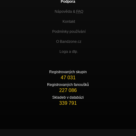
Podpora
Nápověda &
FAQ
Kontakt
Podmínky používání
O Bandzone.cz
Loga a dtp.
Registrovaných skupin
47 031
Registrovaných fanoušků
227 086
Skladeb v databázi
339 791