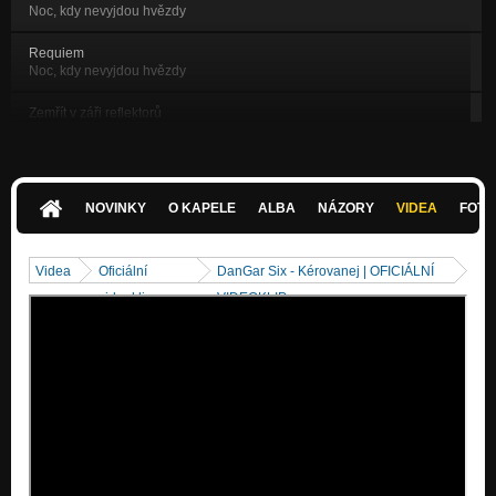
Noc, kdy nevyjdou hvězdy
Requiem
Noc, kdy nevyjdou hvězdy
Zemřít v záři reflektorů
Noc, kdy nevyjdou hvězdy
Den po smrti
Noc, kdy nevyjdou hvězdy
NOVINKY
O KAPELE
ALBA
NÁZORY
VIDEA
FOTK
Noc, kdy nevyjdou hvězdy
Noc, kdy nevyjdou hvězdy
Videa
Oficiální
DanGar Six - Kérovanej | OFICIÁLNÍ
Smlouva s ďáblem
videoklipy
VIDEOKLIP
Noc, kdy nevyjdou hvězdy
DG MMXXI
Temná Doba
Temná Doba
Temná Doba
Metalgrál
Temná Doba