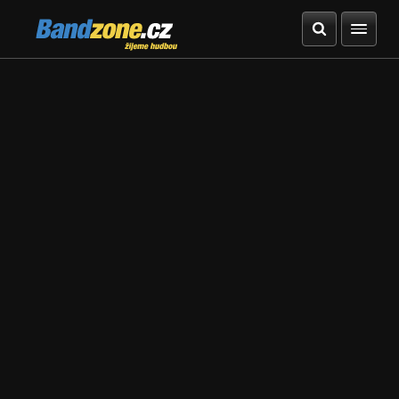
Bandzone.cz
žijeme hudbou