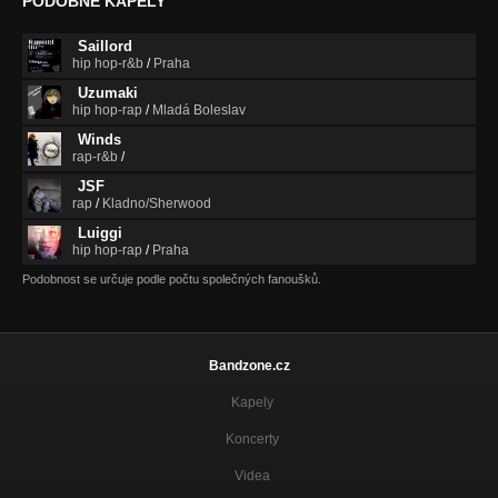
PODOBNÉ KAPELY
Saillord
hip hop-r&b
/
Praha
Uzumaki
hip hop-rap
/
Mladá Boleslav
Winds
rap-r&b
/
JSF
rap
/
Kladno/Sherwood
Luiggi
hip hop-rap
/
Praha
Podobnost se určuje podle počtu společných fanoušků.
Bandzone.cz
Kapely
Koncerty
Videa