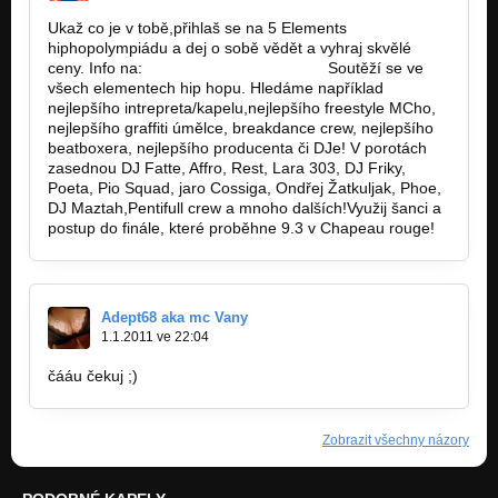
Ukaž co je v tobě,přihlaš se na 5 Elements
hiphopolympiádu a dej o sobě vědět a vyhraj skvělé
ceny. Info na:
www.hiphopolympiada.cz!
Soutěží se ve
všech elementech hip hopu. Hledáme například
nejlepšího intrepreta/kapelu,nejlepšího freestyle MCho,
nejlepšího graffiti úmělce, breakdance crew, nejlepšího
beatboxera, nejlepšího producenta či DJe! V porotách
zasednou DJ Fatte, Affro, Rest, Lara 303, DJ Friky,
Poeta, Pio Squad, jaro Cossiga, Ondřej Žatkuljak, Phoe,
DJ Maztah,Pentifull crew a mnoho dalších!Využij šanci a
postup do finále, které proběhne 9.3 v Chapeau rouge!
Adept68 aka mc Vany
1.1.2011 ve 22:04
čááu čekuj ;)
Zobrazit všechny názory