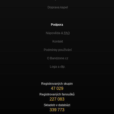
Doprava kapel
Podpora
Nápověda &
FAQ
Kontakt
Podmínky používání
O Bandzone.cz
Loga a dtp.
Registrovaných skupin
47 029
Registrovaných fanoušků
227 083
Skladeb v databázi
339 773