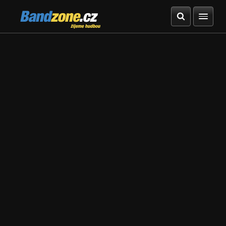
Bandzone.cz
žijeme hudbou