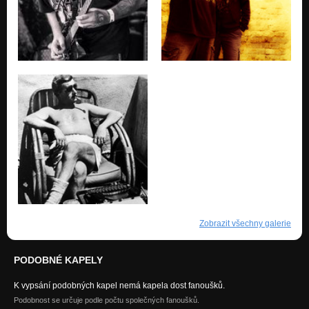
Zobrazit všechny galerie
PODOBNÉ KAPELY
K vypsání podobných kapel nemá kapela dost fanoušků.
Podobnost se určuje podle počtu společných fanoušků.