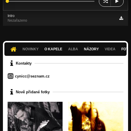
Intro
Nezařazeno
NOVINKY
O KAPELE
ALBA
NÁZORY
VIDEA
FOTK
Kontakty
cynicc@seznam.cz
Nově přidané fotky