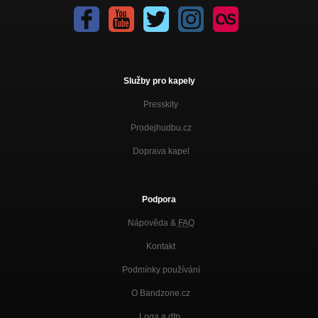
Služby pro kapely
Presskity
Prodejhudbu.cz
Doprava kapel
Podpora
Nápověda &
FAQ
Kontakt
Podmínky používání
O Bandzone.cz
Loga a dtp.