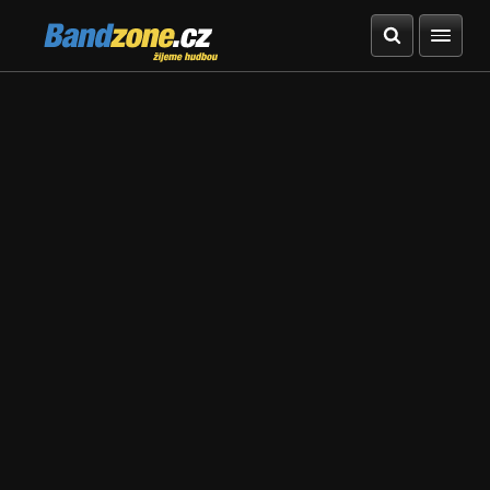
Bandzone.cz
žijeme hudbou