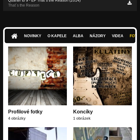
Quarter to 9 - EP That´s the Reason (2014)
That´s the Reason
NOVINKY
O KAPELE
ALBA
NÁZORY
VIDEA
FOTK
Profilové fotky
Koncíky
4 obrázky
1 obrázek