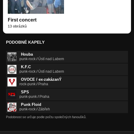
First concert
13 obrázků
PODOBNÉ KAPELY
Houba
punk-rock
/
Ústí nad Labem
K.F.C
punk-rock
/
Ústí nad Labem
OVOCE / ex-zakázanÝ
rock-punk
/
Praha
SPS
punk-punk
/
Praha
Punk Floid
punk-rock
/
Zábřeh
Podobnost se určuje podle počtu společných fanoušků.