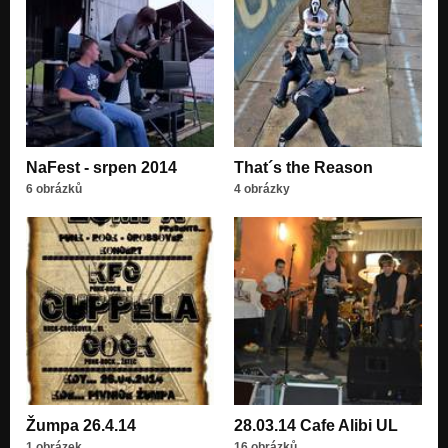
NaFest - srpen 2014
That´s the Reason
6 obrázků
4 obrázky
Žumpa 26.4.14
28.03.14 Cafe Alibi UL
1 obrázek
16 obrázků