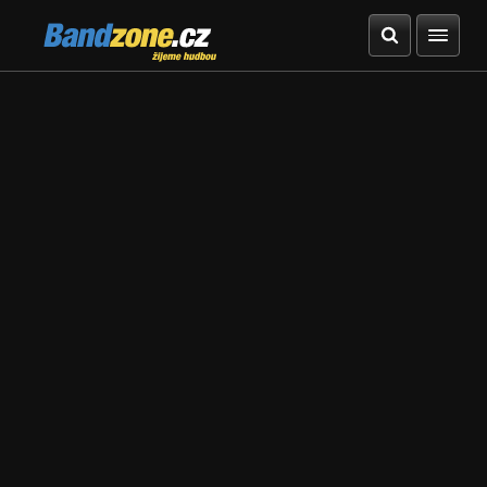
Bandzone.cz
žijeme hudbou