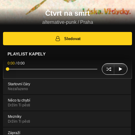
Čtvrt na smrt
alternative-punk / Praha
Sledovat
PLAYLIST KAPELY
0:00
/
0:00
Startovní čáry
Nezařazeno
Něco tu chybí
Držím Ti pěsti
Mezníky
Držím Ti pěsti
Zápraží