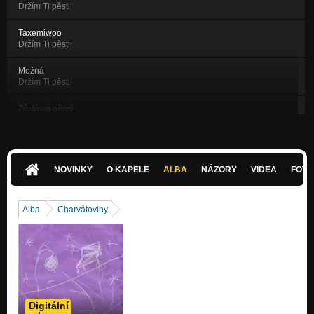
Držím Ti pěsti
Taxemiwoo
Držím Ti pěsti
Možná
Držím Ti pěsti
Zůstávaj němý
Nezařazeno
Semtamsetosemele
Semtamsetosemele
NOVINKY
O KAPELE
ALBA
NÁZORY
VIDEA
FOTK
Úsměv Brendy Walshové (live demo 2019)
Nezařazeno
Alba
Charvátoviny
Autista mi nakreslil kostrbatý souhvězdí (demo 2013)
Nezařazeno
V simulaci (živě z Paranoir kempu 2019)
Nezařazeno
Pozdrav z matrixu (demo 2017)
Digitální
Nezařazeno