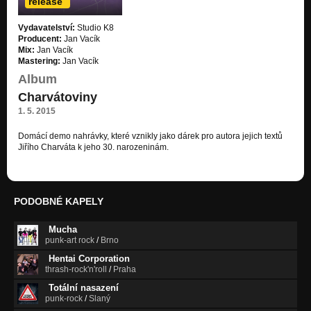
release
Astronaut (AIRBAG - demo 2018)
Vydavatelství:
Studio K8
Nezařazeno
Producent:
Jan Vacík
Mix:
Jan Vacík
Balada z benzínových hadrů
Mastering:
Jan Vacík
Charvátoviny
Album
Charvátoviny
Poslední Paříž - experiment 2016
Nezařazeno
1. 5. 2015
Grotesky
Domácí demo nahrávky, které vznikly jako dárek pro autora jejich textů
Charvátoviny
Jiřího Charváta k jeho 30. narozeninám.
Lidokain
Charvátoviny
PODOBNÉ KAPELY
Oranžová
Charvátoviny
Mucha
punk-art rock
/
Brno
Už nechci (demo 2018)
Nezařazeno
Hentai Corporation
thrash-rock'n'roll
/
Praha
Láska z regálů (demo 2015)
Totální nasazení
Nezařazeno
punk-rock
/
Slaný