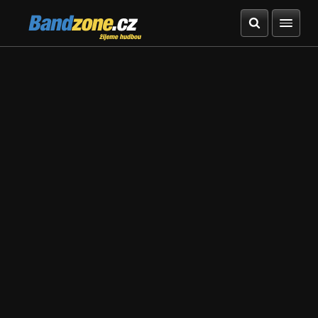
Bandzone.cz
žijeme hudbou