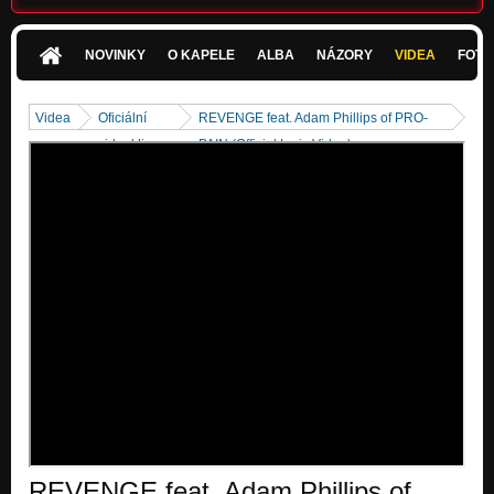
WARZONE
WARZONE
NOVINKY
O KAPELE
ALBA
NÁZORY
VIDEA
FOTK
BRAINWASHED
WARZONE
Videa
Oficiální
REVENGE feat. Adam Phillips of PRO-
videoklipy
PAIN (Official Lyric Video)
SLAVE BECOMES THE SLAYER
WARZONE
THRESHOLD
WARZONE
LEFT FOR DEAD
WARZONE
KILL THE POSER
WARZONE
AWAKEN
Nezařazeno
IGNORANCE
MASS OF TERROR
REVENGE feat. Adam Phillips of