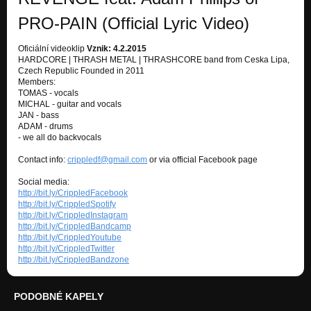
ONE
PRO-PAIN (Official Lyric Video)
MASS OF TERROR
WAKE UP
Oficiální videoklip
Vznik: 4.2.2015
MASS OF TERROR
HARDCORE | THRASH METAL | THRASHCORE band from Ceska Lipa,
Czech Republic Founded in 2011
Members:
REVENGE - feat. Adam Phillips (PRO-PAIN)
TOMAS - vocals
MASS OF TERROR
MICHAL - guitar and vocals
JAN - bass
REVENGE - original version
ADAM - drums
MASS OF TERROR
- we all do backvocals
Contact info:
crippledf@gmail.com
or via official Facebook page
Social media:
http://bit.ly/CrippledFacebook
http://bit.ly/CrippledSpotify
http://bit.ly/CrippledInstagram
http://bit.ly/CrippledBandcamp
http://bit.ly/CrippledYoutube
http://bit.ly/CrippledTwitter
http://bit.ly/CrippledBandzone
PODOBNÉ KAPELY