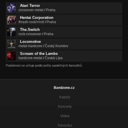
Atari Terror
crossover-metal
/
Praha
Hentai Corporation
thrash-rock'n'roll
/
Praha
The.Switch
rock-crossover
/
Praha
Locomotive
metal-hardcore
/
Český Krumlov
Scream of the Lambs
hardcore-metal
/
Česká Lípa
Podobnost se určuje podle počtu společných fanoušků.
Bandzone.cz
Kapely
Koncerty
Videa
Fanoušci