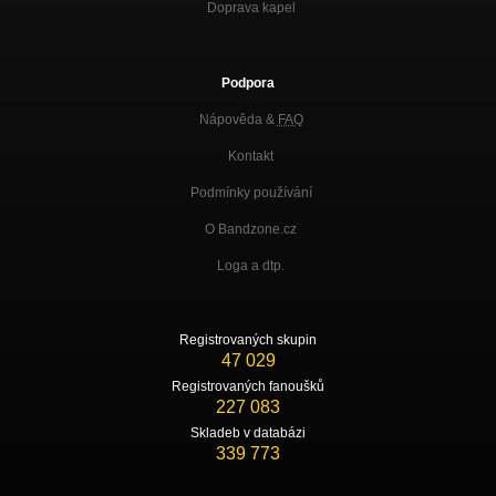
Doprava kapel
Podpora
Nápověda &
FAQ
Kontakt
Podmínky používání
O Bandzone.cz
Loga a dtp.
Registrovaných skupin
47 029
Registrovaných fanoušků
227 083
Skladeb v databázi
339 773