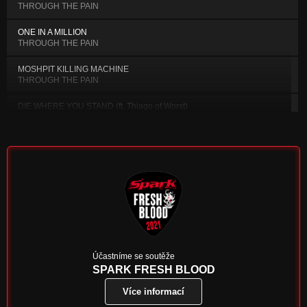
THROUGH THE PAIN
ONE IN A MILLION
THROUGH THE PAIN
MOSHPIT KILLING MACHINE
THROUGH THE PAIN
DIE WHERE YOU STAND (ft. Thiago of Worst)
THROUGH THE PAIN
BORN IN FAILURE
THROUGH THE PAIN
STITCHES
THROUGH THE PAIN
OUT OF TIME
THROUGH THE PAIN
BIGGER THAN GOD
Účastníme se soutěže
THROUGH THE PAIN
SPARK FRESH BLOOD
Více informací
BREAK THE LINE
Nezařazeno