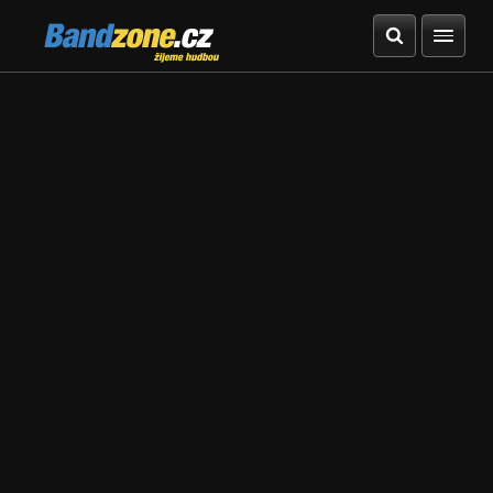
Bandzone.cz
žijeme hudbou