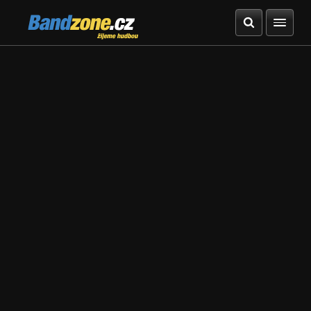
Bandzone.cz
žijeme hudbou