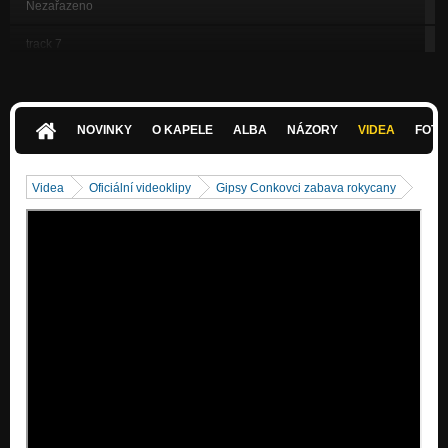
Nezařazeno
track 7
Nezařazeno
track 8
Nezařazeno
NOVINKY
O KAPELE
ALBA
NÁZORY
VIDEA
FOTK
track 9
Nezařazeno
Videa
Oficiální videoklipy
Gipsy Conkovci zabava rokycany
track 10
Nezařazeno
track 11
Nezařazeno