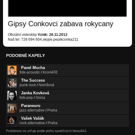
Gipsy Conkovci zabava rokycany
Oficiální videoklip
Vznik: 26.11.2012
Naš tel: 728 694 604,skype.pepikconka211
PODOBNÉ KAPELY
Pavel Mucha
folk-acoustic
/
Kroměříž
The Success
punk-rock
/
Nemšová
Janka Kovková
folk-pop
/
Snina
Paraneuro
jazz-alternative
/
Praha
Vašek Vašák
rock-alternative
/
Praha
Podobnost se určuje podle počtu společných fanoušků.