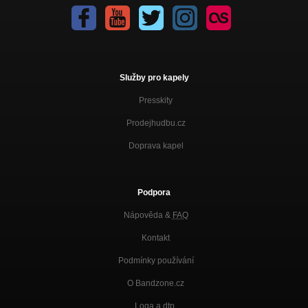
Služby pro kapely
Presskity
Prodejhudbu.cz
Doprava kapel
Podpora
Nápověda &
FAQ
Kontakt
Podmínky používání
O Bandzone.cz
Loga a dtp.