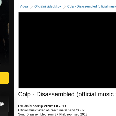
Videa
Oficiální videoklipy
Colp - Disassembled (official musi
e
Colp - Disassembled (official music 
Oficiální videoklip
Vznik: 1.8.2013
Official music video of Czech metal band COLP
Song Disassembled from EP Philosophised 2013