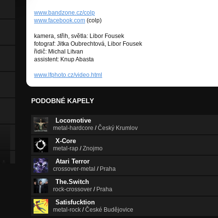
www.bandzone.cz/colp
www.facebook.com
(colp)
kamera, střih, světla: Libor Fousek
fotograf: Jitka Oubrechtová, Libor Fousek
řidič: Michal Litvan
assistent: Knup Abasta
www.lfphoto.cz/video.html
PODOBNÉ KAPELY
Locomotive
metal-hardcore
/
Český Krumlov
X-Core
metal-rap
/
Znojmo
Atari Terror
crossover-metal
/
Praha
The.Switch
rock-crossover
/
Praha
Satisfucktion
metal-rock
/
České Budějovice