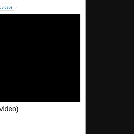
c video)
video)