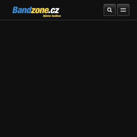
Bandzone.cz
žijeme hudbou