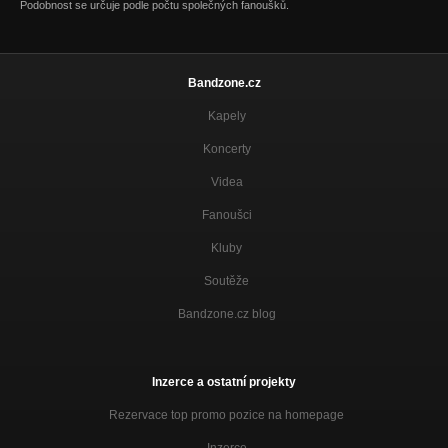
Podobnost se určuje podle počtu společných fanoušků.
Vlnění
SP Dua The Colleas - Mistr s tamburínou / Vlnění
Beze slov (cover The Beatles)
EP Dua The Colleas - K poslechu
Bandzone.cz
Kapely
Každá malá věc (cover The Beatles)
EP Dua The Colleas - K poslechu
Koncerty
Řekni mi to (živě)
Videa
EP Dua The Colleas - K poslechu
Fanoušci
Výčnělek (živě)
EP Dua The Colleas - K poslechu
Kluby
Soutěže
Divotvorný čas
SP Dua The Colleas - Divotvorný čas / Pocta Jimmymu Pageovi
Bandzone.cz blog
Pocta Jimmymu Pageovi
SP Dua The Colleas - Divotvorný čas / Pocta Jimmymu Pageovi
Inzerce a ostatní projekty
Proč si to nerozdat rovnou? (cover The Beatles)
SP Dua The Colleas - Proč si to nerozdat rovnou? / Ulice zeje p
Rezervace top promo pozice na homepage
Ulice zeje prázdnotou
Inzerce