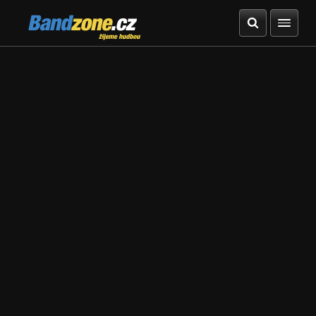
Bandzone.cz
žijeme hudbou