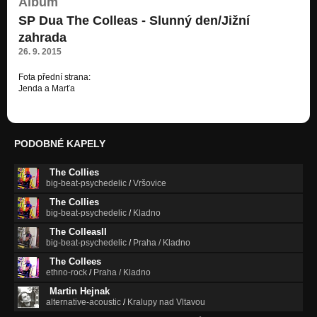
Album
SP Dua The Colleas - Slunný den/Jižní
Divné myšlenky
EP NEZNÁMÁ PSYCHEDELIE - THE COLLEAS
zahrada
26. 9. 2015
Já tě chci (Instr. verze)
EP NEZNÁMÁ PSYCHEDELIE - THE COLLEAS
Fota přední strana:
Jenda a Marťa
Klávesový Beat
EP NEZNÁMÁ PSYCHEDELIE - THE COLLEAS
Neznámá psychedelie
PODOBNÉ KAPELY
EP NEZNÁMÁ PSYCHEDELIE - THE COLLEAS
The Collies
Uspěchaný pes
big-beat-psychedelic
/
Vršovice
EP NEZNÁMÁ PSYCHEDELIE - THE COLLEAS
The Collies
Večerní rozjímání
big-beat-psychedelic
/
Kladno
EP NEZNÁMÁ PSYCHEDELIE - THE COLLEAS
The ColleasII
big-beat-psychedelic
/
Praha / Kladno
Noc (instr. verze)
EP INSTRUMENTÁLNÍ NOC - THE COLLEAS
The Collees
ethno-rock
/
Praha / Kladno
Mistr s tamburínou (cover Dylan, The Byrds)
Martin Hejnak
SP Dua The Colleas - Mistr s tamburínou / Vlnění
alternative-acoustic
/
Kralupy nad Vltavou