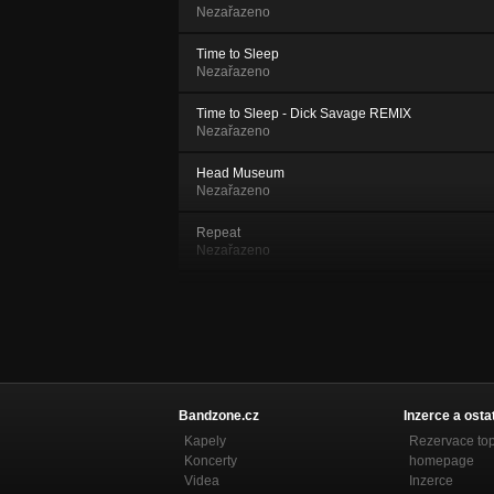
Nezařazeno
Time to Sleep
Nezařazeno
Time to Sleep - Dick Savage REMIX
Nezařazeno
Head Museum
Nezařazeno
Repeat
Nezařazeno
Repeat - Dick Savage REMIX
Nezařazeno
I'm Not Listening
Nezařazeno
Stay
Bandzone.cz
Inzerce a osta
Nezařazeno
Kapely
Rezervace to
Koncerty
homepage
Stay - Dick Savage REMIX
Videa
Inzerce
Nezařazeno