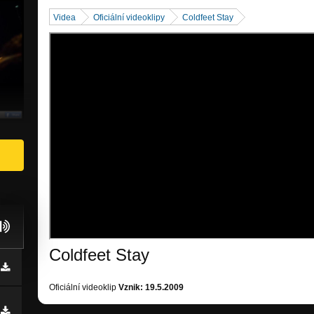
Videa
Oficiální videoklipy
Coldfeet Stay
Coldfeet Stay
Oficiální videoklip
Vznik: 19.5.2009