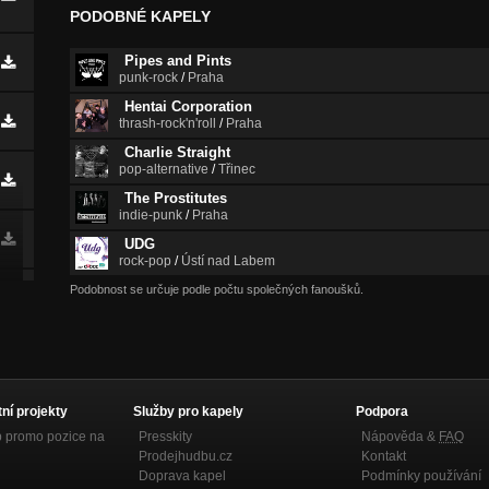
PODOBNÉ KAPELY
Pipes and Pints
punk-rock
/
Praha
Hentai Corporation
thrash-rock'n'roll
/
Praha
Charlie Straight
pop-alternative
/
Třinec
The Prostitutes
indie-punk
/
Praha
UDG
rock-pop
/
Ústí nad Labem
Podobnost se určuje podle počtu společných fanoušků.
tní projekty
Služby pro kapely
Podpora
p promo pozice na
Presskity
Nápověda &
FAQ
Prodejhudbu.cz
Kontakt
Doprava kapel
Podmínky používání