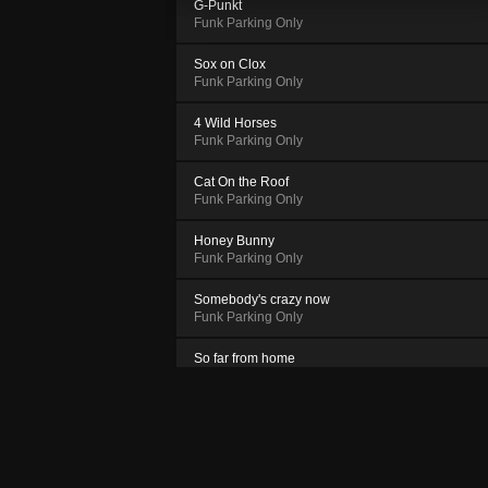
G-Punkt
Funk Parking Only
Sox on Clox
Funk Parking Only
4 Wild Horses
Funk Parking Only
Cat On the Roof
Funk Parking Only
Honey Bunny
Funk Parking Only
Somebody's crazy now
Funk Parking Only
So far from home
Funk Parking Only
UDEKM
Funk Parking Only
Hold on