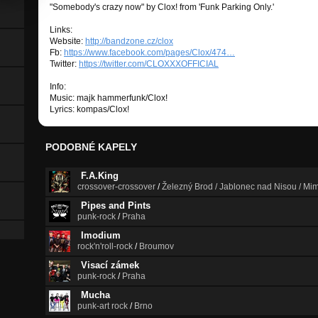
"Somebody's crazy now" by Clox! from 'Funk Parking Only.'
Links:
Website:
http://bandzone.cz/clox
Fb:
https://www.facebook.com/pages/Clox/474…
Twitter:
https://twitter.com/CLOXXXOFFICIAL
Info:
Music: majk hammerfunk/Clox!
Lyrics: kompas/Clox!
PODOBNÉ KAPELY
F.A.King
crossover-crossover
/
Železný Brod / Jablonec nad Nisou / Mim
Pipes and Pints
punk-rock
/
Praha
Imodium
rock'n'roll-rock
/
Broumov
Visací zámek
punk-rock
/
Praha
Mucha
punk-art rock
/
Brno