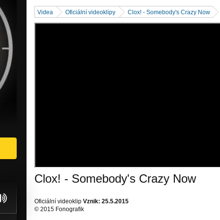
Videa
Oficiální videoklipy
Clox! - Somebody's Crazy Now
Clox! - Somebody's Crazy Now
Oficiální videoklip
Vznik: 25.5.2015
© 2015 Fonografik