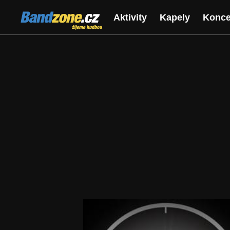
Bandzone.cz
Aktivity
Kapely
Konce
žijeme hudbou