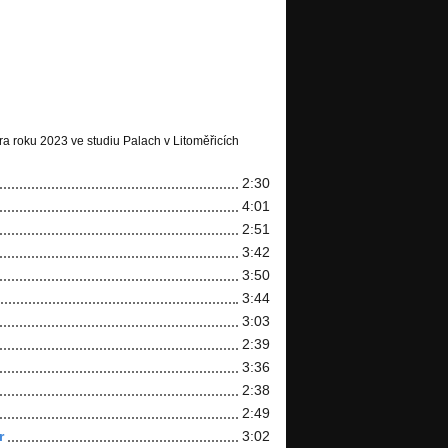
a roku 2023 ve studiu Palach v Litoměřicích
2:30
4:01
2:51
3:42
3:50
3:44
3:03
2:39
3:36
2:38
2:49
r
3:02