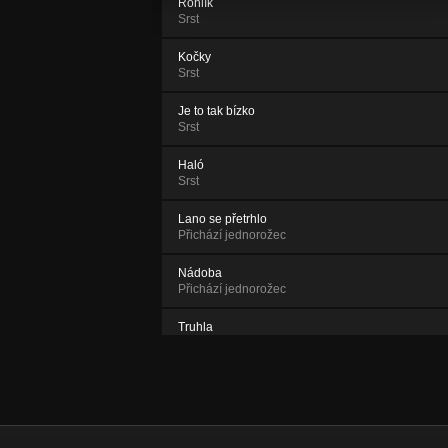
Rohlík
Srst
Kočky
Srst
Je to tak bízko
Srst
Haló
Srst
Lano se přetrhlo
Přichází jednorožec
Nádoba
Přichází jednorožec
Truhla
Přichází jednorožec
Optimista
Přichází jednorožec