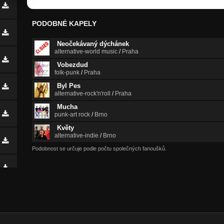
PODOBNÉ KAPELY
Neočekávaný dýchánek
alternative-world music
/
Praha
Vobezdud
folk-punk
/
Praha
Byl Pes
alternative-rock'n'roll
/
Praha
Mucha
punk-art rock
/
Brno
Květy
alternative-indie
/
Brno
Podobnost se určuje podle počtu společných fanoušků.