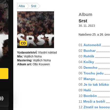
Alba
Srst
Album
Srst
30. 11. 2023
Natočeno 25. a 26. únor
CD
01
Automobil
02
Buchar
Vydavatelství:
Vlastní náklad
03
Rohlík
Mix:
Vojtěch Noha
Mastering:
Vojtěch Noha
04
Kočky
Album art:
Otto Kouwen
05
Derecho
06
Trochu jedu
07
Mango
08
Je to tak blízko
09
Haló
10
Bonbón
11
Mroži a bobři
12
Ztratil se kocou