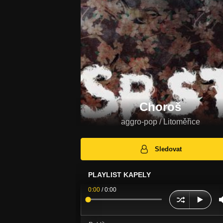
Choroš
aggro-pop / Litoměřice
Sledovat
PLAYLIST KAPELY
0:00
/
0:00