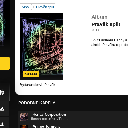
Alba
Pravěk split
Album
Pravěk split
2017
Split Ladibora Dandy a
akcích Pravěku či po d
Kazeta
Vydavatelství:
Pravěk
PODOBNÉ KAPELY
Hentai Corporation
thrash-rock'n'roll
/
Praha
Anime Torment