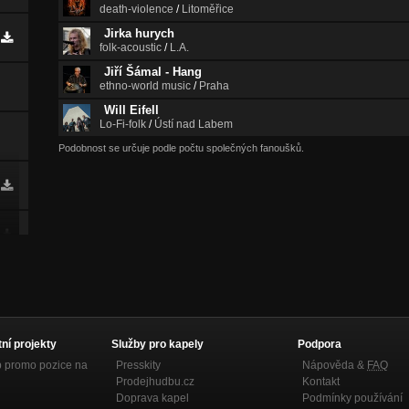
death-violence
/
Litoměřice
Jirka hurych
folk-acoustic
/
L.A.
Jiří Šámal - Hang
ethno-world music
/
Praha
Will Eifell
Lo-Fi-folk
/
Ústí nad Labem
Podobnost se určuje podle počtu společných fanoušků.
tní projekty
Služby pro kapely
Podpora
p promo pozice na
Presskity
Nápověda &
FAQ
Prodejhudbu.cz
Kontakt
Doprava kapel
Podmínky používání