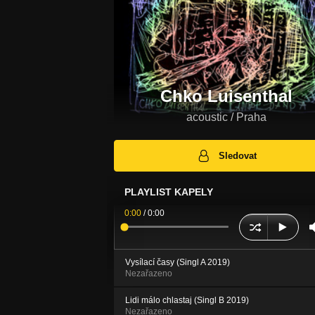
Chko Luisenthal
acoustic / Praha
Sledovat
PLAYLIST KAPELY
0:00
/
0:00
Vysílací časy (Singl A 2019)
Nezařazeno
Lidi málo chlastaj (Singl B 2019)
Nezařazeno