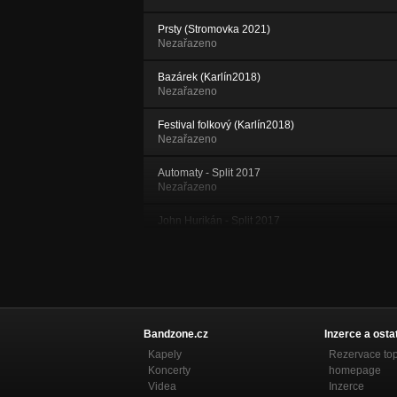
Prsty (Stromovka 2021)
Nezařazeno
Bazárek (Karlín2018)
Nezařazeno
Festival folkový (Karlín2018)
Nezařazeno
Automaty - Split 2017
Nezařazeno
John Hurikán - Split 2017
Nezařazeno
Bloudím - Split 2017
Nezařazeno
Nalej - Split 2017
Nezařazeno
Bandzone.cz
Inzerce a osta
Kapely
Rezervace to
Stojím a nedýchám - Split 2017
Koncerty
homepage
Nezařazeno
Videa
Inzerce