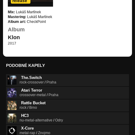
release
06 - Nejhorší je nic
Mix:
Lukáš Martínek
Pade na pade
Mastering:
Lukáš Martínek
Album art:
CheckPoint
07 - Klon
Album
Pade na pade
Klon
08 - Karate charakter
2017
Pade na pade
09 - Prezident
Pade na pade
PODOBNÉ KAPELY
01 - Rány
The.Switch
Svítání
rock-crossover
/
Praha
Atari Terror
02 - Krásný & smrtelný
crossover-metal
/
Praha
Svítání
Rattle Bucket
04 - O vlku, hadu a ovci
rock
/
Brno
Svítání
HC3
nu-metal-alternative
/
Odry
01 - Odpoledne v ořechovém sadě
X-Core
Střepy
metal-rap
/
Znojmo