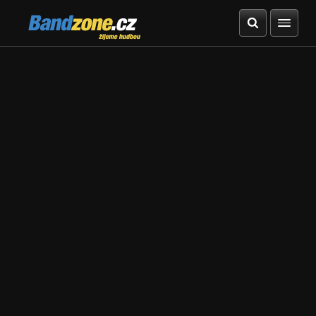
Bandzone.cz
žijeme hudbou