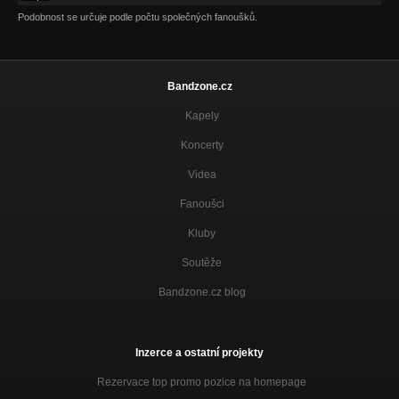
02 - Hráze
Podobnost se určuje podle počtu společných fanoušků.
Střepy
03 - Návraty
Střepy
Bandzone.cz
06 - Střepy
Kapely
Střepy
Koncerty
10 - Hold me
Střepy
Videa
Fanoušci
11 - Dál
Střepy
Kluby
Soutěže
Bandzone.cz blog
Inzerce a ostatní projekty
Rezervace top promo pozice na homepage