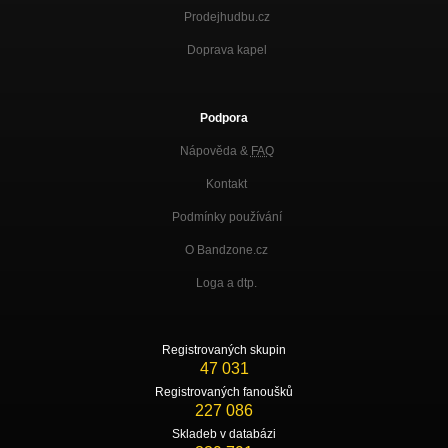
Nezařazeno
Prodejhudbu.cz
Skyscraper Label - Mrakodrap
Doprava kapel
Mrakodrap
Problem
EINS ZWEI DRYMAN MIXTAPE VOL.2
Podpora
Nápověda &
FAQ
Kdo ty jsi? Kdo tě zná? (ft. Hugo Toxxx)
Nezařazeno
Kontakt
Přestaň si už hrát
Podmínky používání
AnticQue
O Bandzone.cz
ŠitKredit
Nezařazeno
Loga a dtp.
Lukrecius Chang, Danny, RUman & Pavel Baar - Jsi Miss
Jsi Miss
Registrovaných skupin
47 031
Skyscraper Label-Je nám to jedno
Skyscraper Label - Je nám to jedno
Registrovaných fanoušků
227 086
Pavel Baar a RUman feat. Chang - PARTY
Skladeb v databázi
Nezařazeno