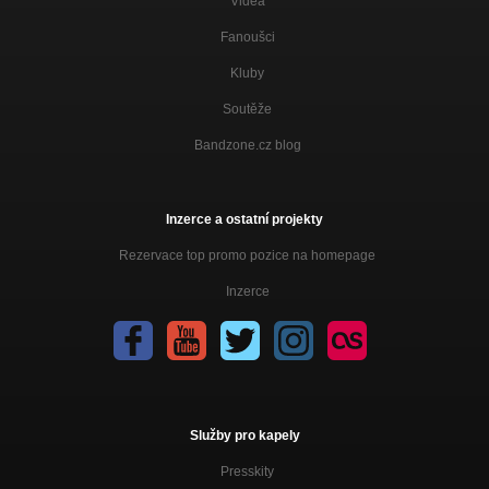
Videa
Syn
Povídka Syn
Fanoušci
Symbol
Kluby
Bozy B Infinity EP
Soutěže
Strach
Jedinečný vol.2
Bandzone.cz blog
Love
Jedinečný vol.2
Inzerce a ostatní projekty
Zní to drtivě
Rezervace top promo pozice na homepage
Jedinečný vol.2
Inzerce
Osud ve tvých rukou
Jedinečný vol.2
Hustler Remix (DJ Doemixxx a Rack Rokas)
DJ DOEMIXXX & RACK ROKAS
Plesová Sezona
Služby pro kapely
Plesová sezóna
Presskity
Intro (z alba Jedinečný)