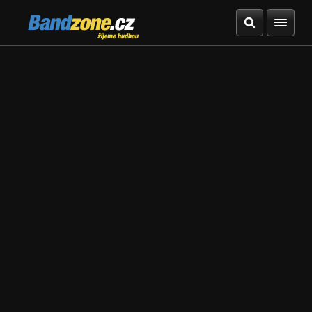
Bandzone.cz
žijeme hudbou