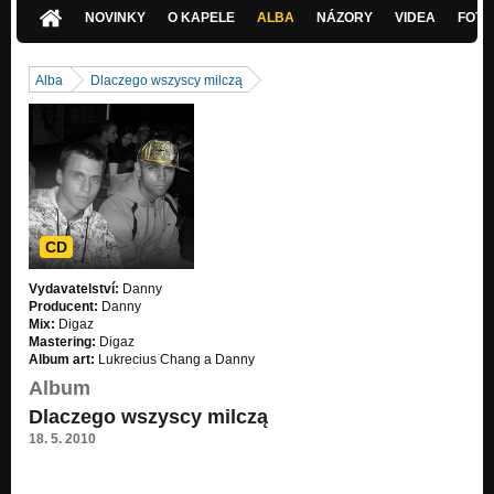
P.L.O.U.T.- Tempo
NOVINKY
O KAPELE
ALBA
NÁZORY
VIDEA
FOTK
Mě to nezajímá
Mě to nezajímá
Alba
Dlaczego wszyscy milczą
Cíl
Cíl
Nevadí mi to
Nevadí mi to
Pozitivní Energie
Pozitivní Energie
CD
Celý Blok
Vydavatelství:
Danny
Celý Blok
Producent:
Danny
Mix:
Digaz
Posedlý
Mastering:
Digaz
Posedlý
Album art:
Lukrecius Chang a Danny
Album
A.C.H.P
Dlaczego wszyscy milczą
A.C.H.P
18. 5. 2010
Tempo
Tempo
https://www.youtube.com/watch?v=s…