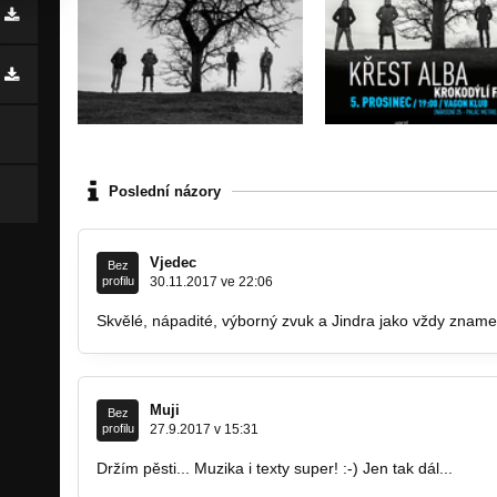
Poslední názory
Vjedec
Bez
profilu
30.11.2017 ve 22:06
Skvělé, nápadité, výborný zvuk a Jindra jako vždy zname
Muji
Bez
profilu
27.9.2017 v 15:31
Držím pěsti... Muzika i texty super! :-) Jen tak dál...