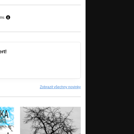
hou.
rt!
Zobrazit všechny novinky