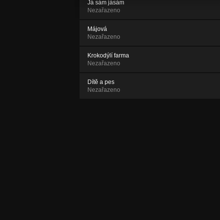
Já sám jásám
Nezařazeno
Májová
Nezařazeno
Krokodýlí farma
Nezařazeno
Dítě a pes
Nezařazeno