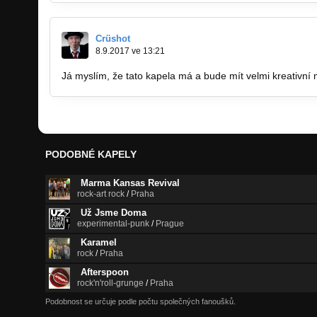
Crüshot
8.9.2017 ve 13:21
Já myslím, že tato kapela má a bude mít velmi kreativní 
PODOBNÉ KAPELY
Marma Kansas Revival
rock-art rock
/
Praha
Už Jsme Doma
experimental-punk
/
Prague
Karamel
rock
/
Praha
Afterspoon
rock'n'roll-grunge
/
Praha
Podobnost se určuje podle počtu společných fanoušků.