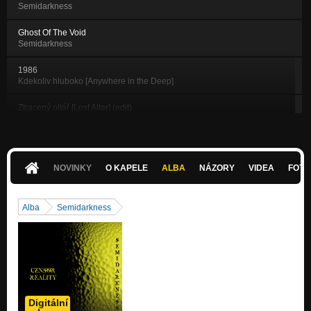
Semidarkness
Ghost Of The Void
Semidarkness
1986
Kdekoliv hluboko [Anywhere in the Deep]
Ztracený oltář [Lost Altar] (edit)
Kdekoliv hluboko [Anywhere in the Deep]
Noční chodec [Nightwalker]
Odnikud nikam [From Nowhere to Nowhere]
NOVINKY
O KAPELE
ALBA
NÁZORY
VIDEA
FOTK
Okinavští pavouci [Okinawa Spiders]
Odnikud nikam [From Nowhere to Nowhere]
Alba
Semidarkness
Cesta [The Path] (extended)
Odnikud nikam [From Nowhere to Nowhere]
Náměsíčník ve 3 hodiny ráno [Sleepwalker at 3AM]
Kdekoliv hluboko [Anywhere in the Deep]
U konce s dechem [Breathless]
Digitální
Kdekoliv hluboko [Anywhere in the Deep]