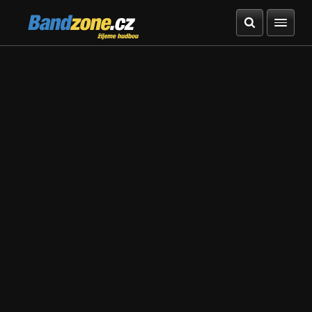
Bandzone.cz
žijeme hudbou