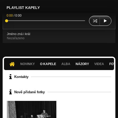
PLAYLIST KAPELY
0:00
/
0:00
Jméno zná i král
Nezařazeno
NOVINKY
O KAPELE
ALBA
NÁZORY
VIDEA
FOTK
Kontakty
Nově přidané fotky