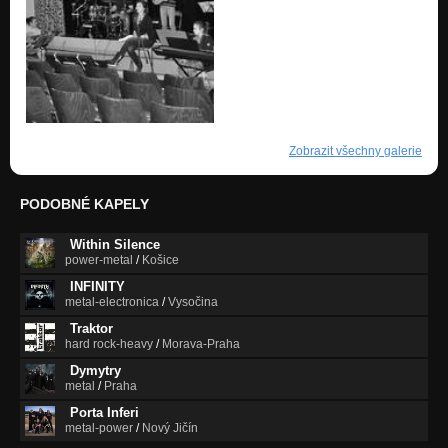
Zobrazit všechny galerie
PODOBNÉ KAPELY
Within Silence
power-metal
/
Košice
INFINITY
metal-electronica
/
Vysočina
Traktor
hard rock-heavy
/
Morava-Praha
Dymytry
metal
/
Praha
Porta Inferi
metal-power
/
Nový Jičín