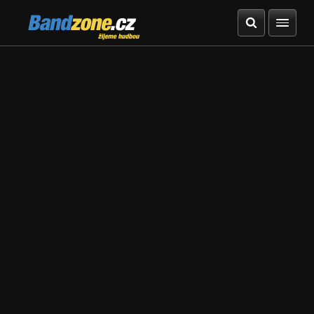
Bandzone.cz
žijeme hudbou