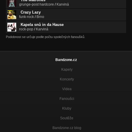
grunge-post hardcore
/
Karviná
Crazy Lazy
funk-rock
/
Brno
Kapela snů in da Hause
rock-pop
/
Karviná
Podobnost se určuje podle počtu společných fanoušků.
Bandzone.cz
Kapely
Koncerty
Videa
Fanoušci
Kluby
Soutěže
Bandzone.cz blog