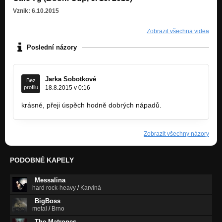
Vznik: 6.10.2015
Zobrazit všechna videa
Poslední názory
Jarka Sobotkové
Bez
profilu
18.8.2015 v 0:16
krásné, přeji úspěch hodně dobrých nápadů.
Zobrazit všechny názory
PODOBNÉ KAPELY
Messalina
hard rock-heavy
/
Karviná
BigBoss
metal
/
Brno
The Matrones