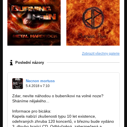
Zobrazit všechny galerie
Poslední názory
Necnon mortuss
5.4.2018 v 7:10
Zdar, nevíte náhodou o bubeníkovi na volné noze?
Sháníme nějakého...
Informace pro bicáka:
Kapela nabízí zkušenosti typu 10 let existence,
odehraných zhruba 120 koncertů, v březnu bude vydáno
3. dlouho hrající CD. Odhlučněná, zabezpečená a