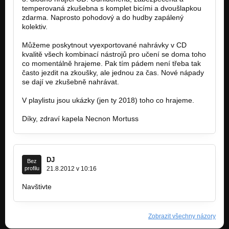
temperovaná zkušebna s komplet bicími a dvoušlapkou
zdarma. Naprosto pohodový a do hudby zapálený
kolektiv.
Můžeme poskytnout vyexportované nahrávky v CD
kvalitě všech kombinací nástrojů pro učení se doma toho
co momentálně hrajeme. Pak tím pádem není třeba tak
často jezdit na zkoušky, ale jednou za čas. Nové nápady
se dají ve zkušebně nahrávat.
V playlistu jsou ukázky (jen ty 2018) toho co hrajeme.
Díky, zdraví kapela Necnon Mortuss
DJ
Bez
profilu
21.8.2012 v 10:16
Navštivte
www.hudebnicentrum-vlasim.cz
Zobrazit všechny názory