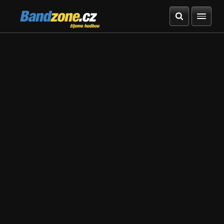
Bandzone.cz
žijeme hudbou