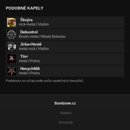
PODOBNÉ KAPELY
Škvýra
rock-metal
/
Vlašim
Debustrol
thrash-metal
/
Mladá Boleslav
Jirka+Hosté
metal-rock
/
Vlašim
Törr
metal
/
Praha
Henych666
metal
/
Praha
Podobnost se určuje podle počtu společných fanoušků.
Bandzone.cz
Kapely
Koncerty