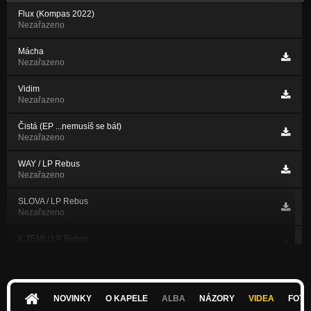
Flux (Kompas 2022)
Nezařazeno
Mácha
Nezařazeno
Vidim
Nezařazeno
Čistá (EP ...nemusíš se bát)
Nezařazeno
WAY / LP Rebus
Nezařazeno
SLOVA / LP Rebus
Nezařazeno
K ZEMI / LP Rebus
Nezařazeno
Oheň
Nezařazeno
NOVINKY
O KAPELE
ALBA
NÁZORY
VIDEA
FOTK