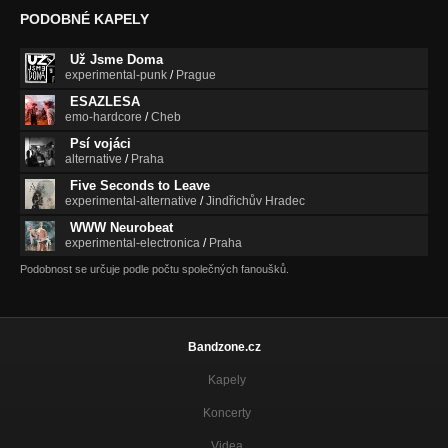
PODOBNÉ KAPELY
Už Jsme Doma
experimental-punk
/
Prague
ESAZLESA
emo-hardcore
/
Cheb
Psí vojáci
alternative
/
Praha
Five Seconds to Leave
experimental-alternative
/
Jindřichův Hradec
WWW Neurobeat
experimental-electronica
/
Praha
Podobnost se určuje podle počtu společných fanoušků.
Bandzone.cz
Kapely
Koncerty
Videa