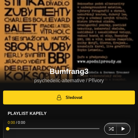
Bumfrang3
psychedelic-alternative / Přívory
Sledovat
PLAYLIST KAPELY
0:00
/
0:00