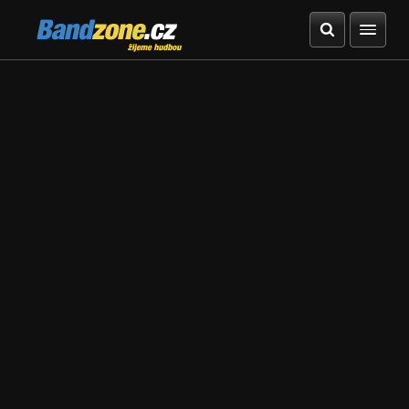
Bandzone.cz
žijeme hudbou