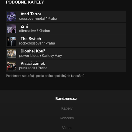
PODOBNÉ KAPELY
Atari Terror
crossover-metal
/
Praha
Zrní
alternative
/
Kladno
The.Switch
rock-crossover
/
Praha
Dlouhej Kouř
power-blues
/
Karlovy Vary
Visací zámek
punk-rock
/
Praha
Podobnost se určuje podle počtu společných fanoušků.
Bandzone.cz
Kapely
Koncerty
Videa