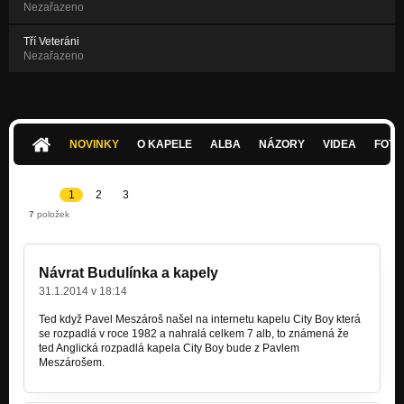
Nezařazeno
Tří Veteráni
Nezařazeno
NOVINKY
O KAPELE
ALBA
NÁZORY
VIDEA
FOTK
1
2
3
7
položek
Návrat Budulínka a kapely
31.1.2014 v 18:14
Ted když Pavel Meszároš našel na internetu kapelu City Boy která
se rozpadlá v roce 1982 a nahralá celkem 7 alb, to známená že
ted Anglická rozpadlá kapela City Boy bude z Pavlem
Meszárošem.