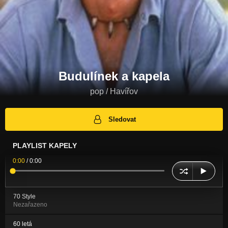
Budulínek a kapela
pop / Havířov
Sledovat
PLAYLIST KAPELY
0:00
/
0:00
70 Style
Nezařazeno
60 letá