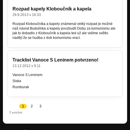
Rozpad kapely Kloboučník a kapela
29.9.2013 v 16:33
Rozpad Kloboučníka a kapely známenal velký rozpad je možné
naš návrat Budulínka a kapely povzbudil Dobu za komunismu ale
jak to dobadlo z Kloboučník a kapela ted už ale vidíme světlo
nadějí že se hudba z dob komunismu vrací.
Tracklist Vanoce S Leninem potvrzeno!
13.12.2012 v 9:11
Vanoce S Leninem
Siska
Rumburak
1
2
3
7
položek