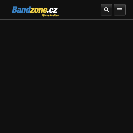
Bandzone.cz
žijeme hudbou