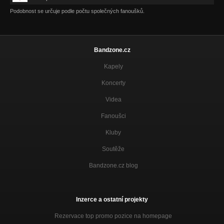
Podobnost se určuje podle počtu společných fanoušků.
Dokud dejchám
Čeho se bojíš?
Papírový draci
Čeho se bojíš?
Bandzone.cz
Kapely
Mimo dostřel
Čeho se bojíš?
Koncerty
Ona
Videa
Čeho se bojíš?
Fanoušci
Blbá
STARTUJ!
Kluby
Soutěže
Malý Princ
STARTUJ!
Bandzone.cz blog
Po-hádková
STARTUJ!
Inzerce a ostatní projekty
Ráj
STARTUJ!
Rezervace top promo pozice na homepage