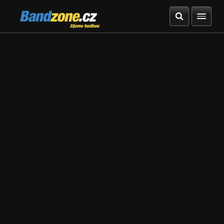
Bandzone.cz
žijeme hudbou