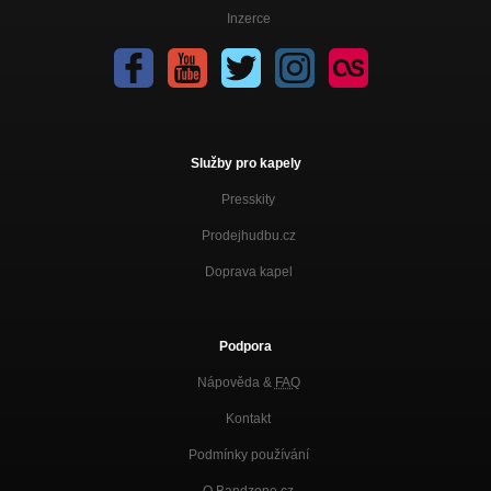
Ona
Inzerce
STARTUJ!
Život jde dál
STARTUJ!
Startuj!
STARTUJ!
Služby pro kapely
Ve 3 ráno
Presskity
STARTUJ!
Prodejhudbu.cz
Lucy
STARTUJ!
Doprava kapel
Superman
STARTUJ!
Podpora
Fading away
Nápověda &
FAQ
STARTUJ!
Kontakt
Hvězdy
STARTUJ!
Podmínky používání
Vyber si!