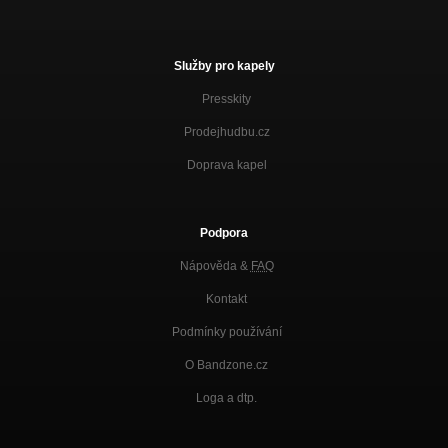
Služby pro kapely
Presskity
Prodejhudbu.cz
Doprava kapel
Podpora
Nápověda &
FAQ
Kontakt
Podmínky používání
O Bandzone.cz
Loga a dtp.