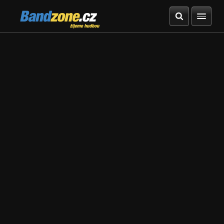
Bandzone.cz
žijeme hudbou