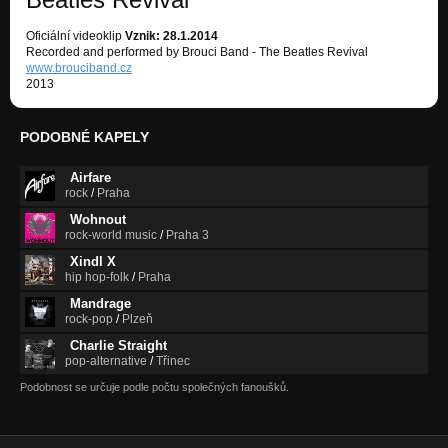
Oficiální videoklip
Vznik: 28.1.2014
Recorded and performed by Brouci Band - The Beatles Revival
www.brouciband.cz
2013
PODOBNÉ KAPELY
Airfare
rock
/
Praha
Wohnout
rock-world music
/
Praha 3
Xindl X
hip hop-folk
/
Praha
Mandrage
rock-pop
/
Plzeň
Charlie Straight
pop-alternative
/
Třinec
Podobnost se určuje podle počtu společných fanoušků.