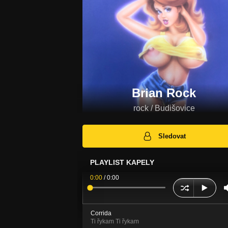
Brian Rock
rock / Budišovice
Sledovat
PLAYLIST KAPELY
0:00
/
0:00
Corrida
Ti řykam Ti řykam