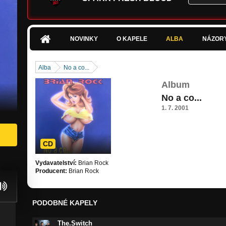
NOVINKY
O KAPELE
ALBA
NÁZOR
Alba
No a co...
Album
No a co...
1. 7. 2001
CD
Vydavatelství:
Brian Rock
Producent:
Brian Rock
PODOBNÉ KAPELY
The.Switch