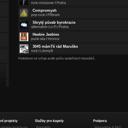
rock-crossover
/
Praha
Compromysh
pop-rock
/
Příbram
Skrytý půvab byrokracie
alternative-Lo-Fi
/
Praha
Heebie Jeebies
punk-ska
/
Hronov
3045 mámTě rád Maruško
rock
/
Litomyšl
Podobnost se určuje podle počtu společných fanoušků.
tní projekty
Služby pro kapely
Podpora
p promo pozice na
Presskity
Nápověda &
FAQ