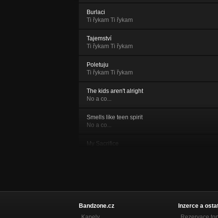
Burlaci
Ti řykam Ti řykam
Tajemství
Ti řykam Ti řykam
Poletuju
Ti řykam Ti řykam
The kids aren't alright
No a co...
Smells like teen spirit
No a co...
My Sacrifice
Ti řykam Ti řykam
V pekle sudy válej
No a co...
Barák na vodstřel
No a co...
Bandzone.cz
Inzerce a osta
Kapely
Rezervace to