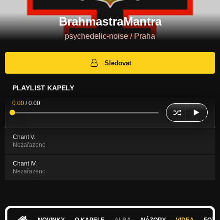
BrahmastraMantra
psychedelic-noise / Praha
Sledovat
PLAYLIST KAPELY
0:00
/
0:00
Chant V.
Nezařazeno
Chant IV.
Nezařazeno
NOVINKY
O KAPELE
ALBA
NÁZORY
VIDEA
FOTK