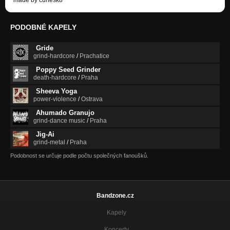
PODOBNÉ KAPELY
Gride
grind-hardcore
/
Prachatice
Poppy Seed Grinder
death-hardcore
/
Praha
Sheeva Yoga
power-violence
/
Ostrava
Ahumado Granujo
grind-dance music
/
Praha
Jig-Ai
grind-metal
/
Praha
Podobnost se určuje podle počtu společných fanoušků.
Bandzone.cz
Kapely
Koncerty