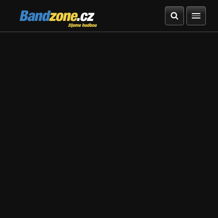
Bandzone.cz
žijeme hudbou