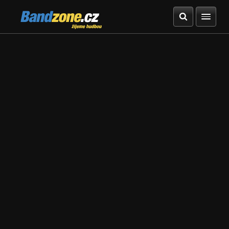
Bandzone.cz
žijeme hudbou