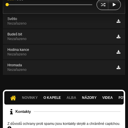
Světlo
Nezařazeno
Budeš bit
Nezařazeno
Hodina kance
Nezařazeno
Hromada
Nezařazeno
NOVINKY
O KAPELE
ALBA
NÁZORY
VIDEA
FOTK
Kontakty
Z důvodů ochrany proti spamu jsou kontakty skryté a chráněné captchou.