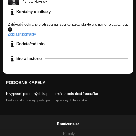
45 let
/
Havířov
Kontakty a odkazy
Z důvodů ochrany proti spamu jsou kontakty skryté a chráněné captchou.
Zobrazit kontakty
Dodatečné info
Bio a historie
PODOBNÉ KAPELY
K vypsání podobných kapel nemá kapela dost fanoušků.
Podobnost se určuje podle počtu společných fanoušků.
Bandzone.cz
Kapely