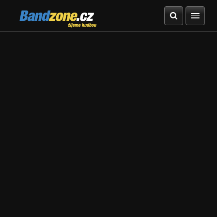
Bandzone.cz
žijeme hudbou