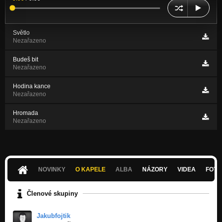
Světlo
Nezařazeno
Budeš bit
Nezařazeno
Hodina kance
Nezařazeno
Hromada
Nezařazeno
NOVINKY
O KAPELE
ALBA
NÁZORY
VIDEA
FOTK
Členové skupiny
Jakubfojtik