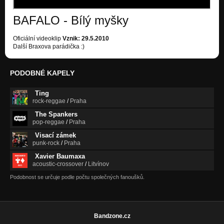
BAFALO - Bílý myšky
Oficiální videoklip
Vznik: 29.5.2010
Další Braxova parádička :)
PODOBNÉ KAPELY
Ting
rock-reggae
/
Praha
The Spankers
pop-reggae
/
Praha
Visací zámek
punk-rock
/
Praha
Xavier Baumaxa
acoustic-crossover
/
Litvínov
Podobnost se určuje podle počtu společných fanoušků.
Bandzone.cz