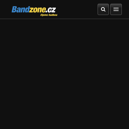
Bandzone.cz
žijeme hudbou