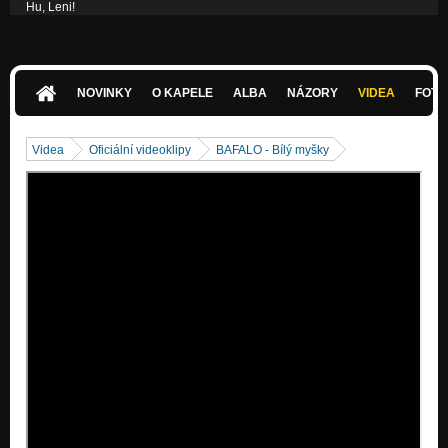
Hu, Leni!
Lysohlávka
Spalovna
Lysohlávka
NOVINKY
O KAPELE
ALBA
NÁZORY
VIDEA
FOTK
Čtyři ribana
Lysohlávka
Videa
Oficiální videoklipy
BAFALO - Bílý myšky