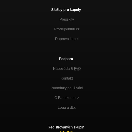
Služby pro kapely
Presskity
Prodejhudbu.cz
Doprava kapel
Podpora
Nápověda &
FAQ
Kontakt
Podmínky používání
O Bandzone.cz
Loga a dtp.
Registrovaných skupin