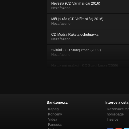
Nevěsta (CD Vařím si čaj 2016)
Nezařazeno
Měl jsi rád (CD Vařím si čaj 2016)
Nezařazeno
CD Modrá Raketa ochutnávka
Nezařazeno
Svítání - CD Starej kmen (2009)
Nezařazeno
No tak mě mačkej - CD Starej kmen (2009)
Nezařazeno
Cizinec - CD Starej kmen (2009)
Nezařazeno
Bílá vrána (ukázka, live Mlejn 2008)
Nezařazeno
Bandzone.cz
Inzerce a osta
Kapely
Rezervace to
Prázdej dům (live Mlejn 2008)
Koncerty
homepage
Nezařazeno
Videa
Inzerce
Fanoušci
Jistota - demo 2007