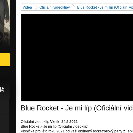
Videa
Oficiální videoklipy
Blue Rocket - Je mi líp (Oficiální vi
Blue Rocket - Je mi líp (Oficiální vid
Oficiální videoklip
Vznik: 24.5.2021
Blue Rocket - Je mi líp (Oficiální videoklip)
Písnička pro léto roku 2021 od vaší oblíbený rocketrollový party z Tepl