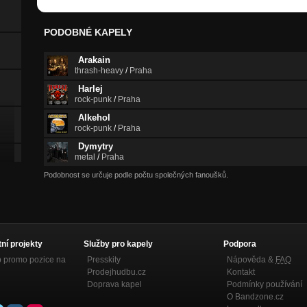
PODOBNÉ KAPELY
Arakain
thrash-heavy
/
Praha
Harlej
rock-punk
/
Praha
Alkehol
rock-punk
/
Praha
Dymytry
metal
/
Praha
Podobnost se určuje podle počtu společných fanoušků.
tní projekty
Služby pro kapely
Podpora
p promo pozice na
Presskity
Nápověda &
FAQ
Prodejhudbu.cz
Kontakt
Doprava kapel
Podmínky používání
O Bandzone.cz