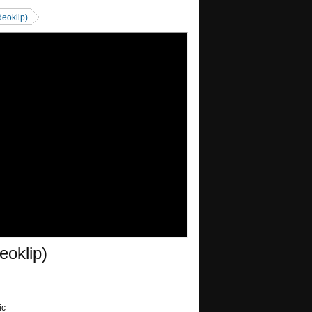
deoklip)
eoklip)
ic