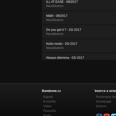
iLL AT EASE - 08/2017
Nezařazeno
M&M - 08/2017
Nezařazeno
Do you get it ? - 03/ 2017
Nezařazeno
Nullo modo - 03/ 2017
Nezařazeno
Always dilemma - 03/ 2017
Nezařazeno
Golden Advice - 06/ 2016
Nezařazeno
Playgirl - 06/ 2016
Nezařazeno
Bandzone.cz
Inzerce a osta
Kapely
Rezervace to
Koncerty
homepage
Videa
Inzerce
Fanoušci
Kluby