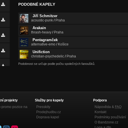
PODOBNÉ KAPELY
Jiří Schmitzer
acoustic-punk
/
Praha
Arakain
thrash-heavy
/
Praha
Pentagramček
alternative-emo
/
Košice
Unifiction
christian-psychedelic
/
Praha
Podobnost se určuje podle počtu společných fanoušků.
tní projekty
Služby pro kapely
Podpora
p promo pozice na
Presskity
Nápověda &
FAQ
Prodejhudbu.cz
Kontakt
Doprava kapel
Podmínky používání
O Bandzone.cz
Loga a dtp.