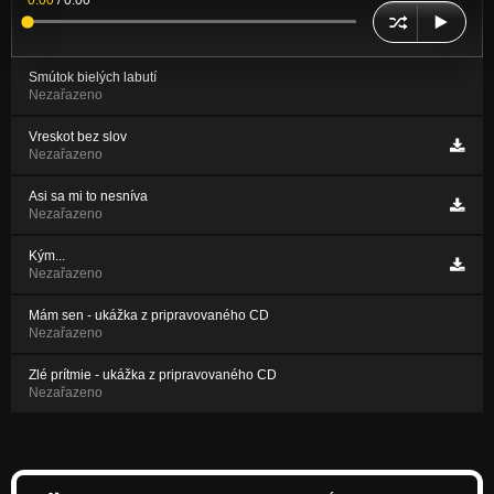
0:00
/
0:00
Smútok bielých labutí
Nezařazeno
Vreskot bez slov
Nezařazeno
Asi sa mi to nesníva
Nezařazeno
Kým...
Nezařazeno
Mám sen - ukážka z pripravovaného CD
Nezařazeno
Zlé prítmie - ukážka z pripravovaného CD
Nezařazeno