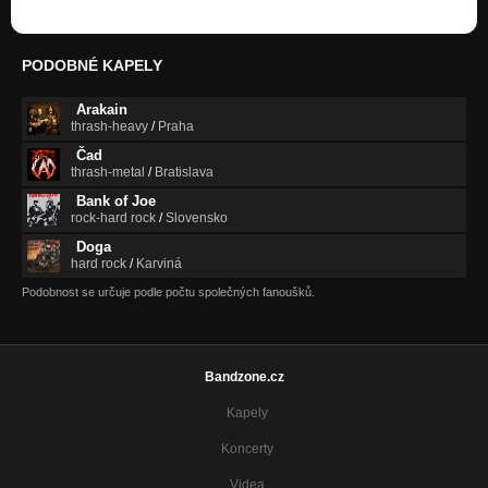
PODOBNÉ KAPELY
Arakain
thrash-heavy
/
Praha
Čad
thrash-metal
/
Bratislava
Bank of Joe
rock-hard rock
/
Slovensko
Doga
hard rock
/
Karviná
Podobnost se určuje podle počtu společných fanoušků.
Bandzone.cz
Kapely
Koncerty
Videa