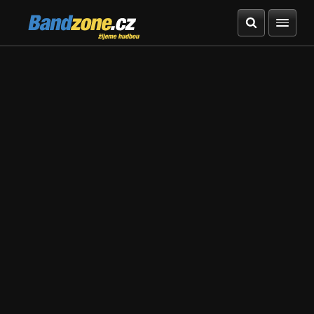
Bandzone.cz
žijeme hudbou