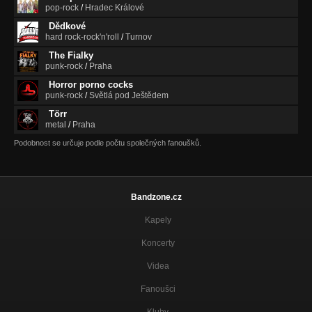
pop-rock
/
Hradec Králové
Dědkové
hard rock-rock'n'roll
/
Turnov
The Fialky
punk-rock
/
Praha
Horror porno cocks
punk-rock
/
Světlá pod Ještědem
Törr
metal
/
Praha
Podobnost se určuje podle počtu společných fanoušků.
Bandzone.cz
Kapely
Koncerty
Videa
Fanoušci