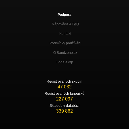
Podpora
Nápověda &
FAQ
Kontakt
Podmínky používání
O Bandzone.cz
Loga a dtp.
Registrovaných skupin
47 032
Registrovaných fanoušků
227 097
Skladeb v databázi
339 862