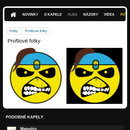
NOVINKY
O KAPELE
ALBA
NÁZORY
VIDEA
FOTK
Fotky
Profilové fotky
Profilové fotky
PODOBNÉ KAPELY
Memphis