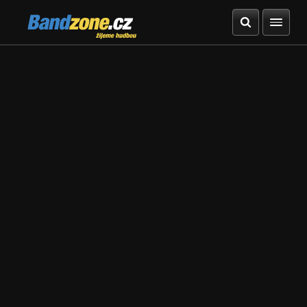
Bandzone.cz
žijeme hudbou