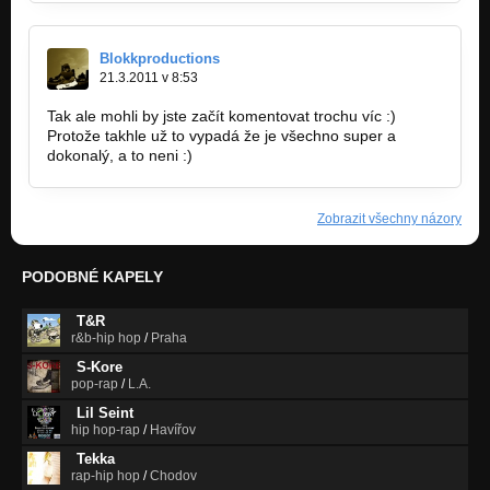
Blokkproductions
21.3.2011 v 8:53
Tak ale mohli by jste začít komentovat trochu víc :)
Protože takhle už to vypadá že je všechno super a
dokonalý, a to neni :)
Zobrazit všechny názory
PODOBNÉ KAPELY
T&R
r&b-hip hop
/
Praha
S-Kore
pop-rap
/
L.A.
Lil Seint
hip hop-rap
/
Havířov
Tekka
rap-hip hop
/
Chodov