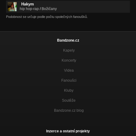
Hakym
hip hop-rap
/
Božičany
Podobnost se určuje podle počtu společných fanoušků.
Bandzone.cz
Kapely
Koncerty
Videa
Fanoušci
Kluby
Soutěže
Bandzone.cz blog
Inzerce a ostatní projekty