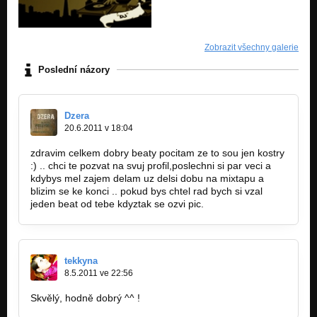
Zobrazit všechny galerie
Poslední názory
Dzera
20.6.2011 v 18:04
zdravim celkem dobry beaty pocitam ze to sou jen kostry
:) .. chci te pozvat na svuj profil,poslechni si par veci a
kdybys mel zajem delam uz delsi dobu na mixtapu a
blizim se ke konci .. pokud bys chtel rad bych si vzal
jeden beat od tebe kdyztak se ozvi pic.
tekkyna
8.5.2011 ve 22:56
Skvělý, hodně dobrý ^^ !