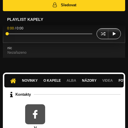
Sledovat
PLAYLIST KAPELY
0:00
/
0:00
nic
Nezařazeno
NOVINKY
O KAPELE
ALBA
NÁZORY
VIDEA
FOTK
Kontakty