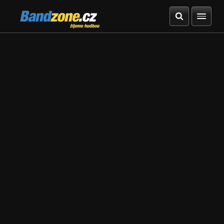
Bandzone.cz
žijeme hudbou