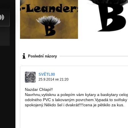
Poslední názory
SVĚTL00
25.9.2014 ve 21:20
Nazdar Chlapi!!
Navrhnu,vytisknu a polepím vám kytary a baskytary celo
odolného PVC s lakovaným povrchem.Vypadá to sviňsky 
spokojený.Někdo šel i dvakrát!!!!cena je pětikilo za kus.
https://www.facebook.com…
design@kytarovesamolepky.eu