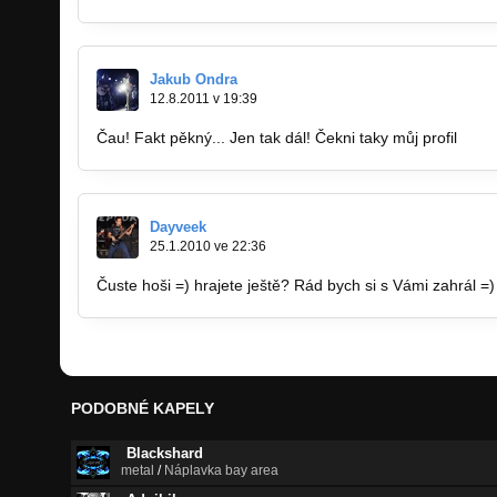
Jakub Ondra
12.8.2011 v 19:39
Čau! Fakt pěkný... Jen tak dál! Čekni taky můj profil
www.
Dayveek
25.1.2010 ve 22:36
Čuste hoši =) hrajete ještě? Rád bych si s Vámi zahrál =
PODOBNÉ KAPELY
Blackshard
metal
/
Náplavka bay area