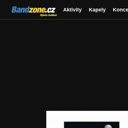
Bandzone.cz
Aktivity
Kapely
Konce
žijeme hudbou