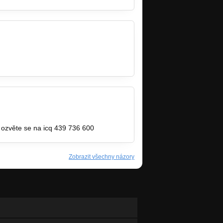
bandzone.cz/shoupy
) ozvěte se na icq 439 736 600
Zobrazit všechny názory