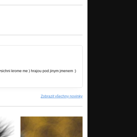
 (vsichni krome me ) hrajou pod jinym jmenem :)
Zobrazit všechny novinky