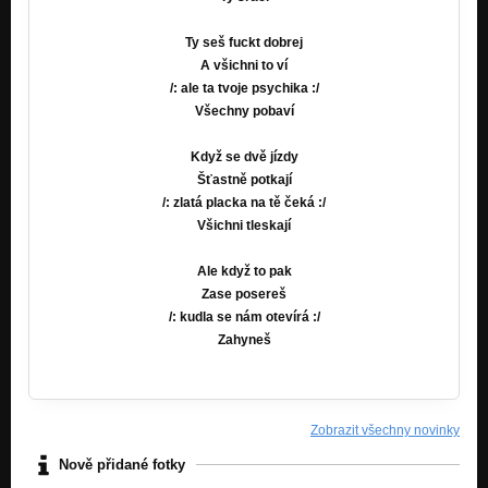
Ty seš fuckt dobrej
A všichni to ví
/: ale ta tvoje psychika :/
Všechny pobaví
Když se dvě jízdy
Šťastně potkají
/: zlatá placka na tě čeká :/
Všichni tleskají
Ale když to pak
Zase posereš
/: kudla se nám otevírá :/
Zahyneš
Zobrazit všechny novinky
Nově přidané fotky