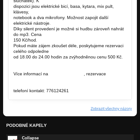
sluchátek). K
dispozici jsou elektrické bicí, basa, kytara, mix pult,
klávesy,
notebook a dva mikrofony. Možnost zapojit další
elektrické nástroje.
Díky silent provedení je možné si hudbu zároveň nahrát
do mp3. Cena
150 Kč/hod.
Pokud máte zájem zkoušet déle, poskytujeme rezervaci
celého odpoledne
od 18.00 do 24.00 hodin za zvýhodněnou cenu 500 Kč.
Více informací na
www.clubwash.cz
, rezervace
info@clubwash.cz
telefoní kontakt: 776124261
Zobrazit všechny názory
PODOBNÉ KAPELY
Collapse