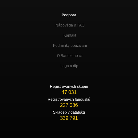
Podpora
Nápověda &
FAQ
Kontakt
Podmínky používání
O Bandzone.cz
Loga a dtp.
Registrovaných skupin
47 031
Registrovaných fanoušků
227 086
Skladeb v databázi
339 791