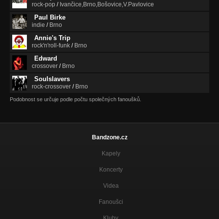
rock-pop
/
Ivančice,Brno,Bošovice,V.Pavlovice
Paul Birke
indie
/
Brno
Annie's Trip
rock'n'roll-funk
/
Brno
Edward
crossover
/
Brno
Soulslavers
rock-crossover
/
Brno
Podobnost se určuje podle počtu společných fanoušků.
Bandzone.cz
Kapely
Koncerty
Videa
Fanoušci
Kluby