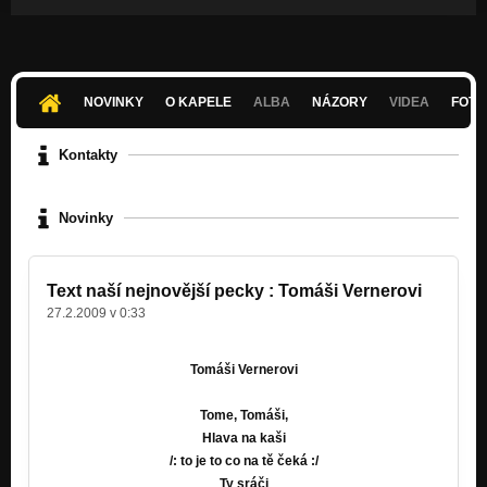
NOVINKY
O KAPELE
ALBA
NÁZORY
VIDEA
FOTK
Kontakty
Novinky
Text naší nejnovější pecky : Tomáši Vernerovi
27.2.2009 v 0:33
Tomáši Vernerovi
Tome, Tomáši,
Hlava na kaši
/: to je to co na tě čeká :/
Ty sráči