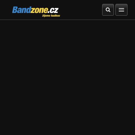
Bandzone.cz
žijeme hudbou