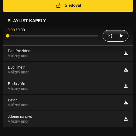
Sledovat
PLAYLIST KAPELY
0:00
/
0:00
Pan Prezident
Vítězný únor
Dvojí metr
Vítězný únor
Rudá záře
Vítězný únor
Beton
Vítězný únor
Jdeme na pivo
Vítězný únor