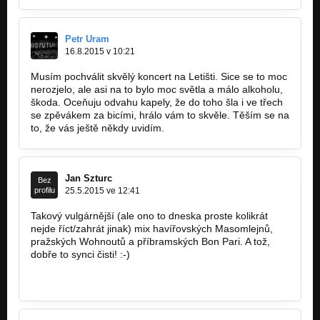
Petr Uram
16.8.2015 v 10:21
Musím pochválit skvělý koncert na Letišti. Sice se to moc
nerozjelo, ale asi na to bylo moc světla a málo alkoholu,
škoda. Oceňuju odvahu kapely, že do toho šla i ve třech
se zpěvákem za bicími, hrálo vám to skvěle. Těším se na
to, že vás ještě někdy uvidím.
Jan Szturc
Bez
profilu
25.5.2015 ve 12:41
Takový vulgárnější (ale ono to dneska proste kolikrát
nejde říct/zahrát jinak) mix havířovských Masomlejnů,
pražských Wohnoutů a příbramských Bon Pari. A tož,
dobře to synci čisti! :-)
http://bandzone.cz/bonpari
http://bandzone.cz/wohnout