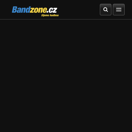
Bandzone.cz
žijeme hudbou