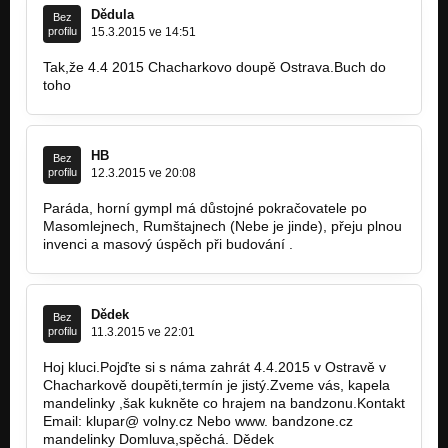
Dědula
Bez
profilu
15.3.2015 ve 14:51
Tak,že 4.4 2015 Chacharkovo doupě Ostrava.Buch do
toho
HB
Bez
profilu
12.3.2015 ve 20:08
Paráda, horní gympl má důstojné pokračovatele po
Masomlejnech, Rumštajnech (Nebe je jinde), přeju plnou
invenci a masový úspěch při budování .
Dědek
Bez
profilu
11.3.2015 ve 22:01
Hoj kluci.Pojďte si s náma zahrát 4.4.2015 v Ostravě v
Chacharkově doupěti,termín je jistý.Zveme vás, kapela
mandelinky ,šak kukněte co hrajem na bandzonu.Kontakt
Email: klupar@ volny.cz Nebo www. bandzone.cz
mandelinky Domluva,spěchá. Dědek