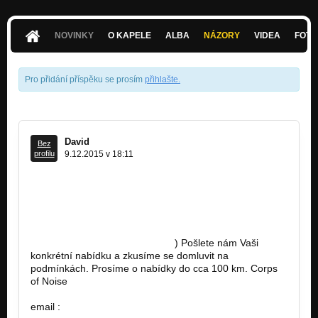
NOVINKY
O KAPELE
ALBA
NÁZORY
VIDEA
FOTK
Pro přidání příspěku se prosím
přihlašte
.
David
Bez
profilu
9.12.2015 v 18:11
Ahoj, máte možnost zorganizovat koncert ve Vašem
městě? Sháníte koncerty v ostatních klubech/městech
ale nemáte štěstí? Co takhle zkusit výměnný koncert s
naší kapelou? Pořádáme koncerty v klubu Hell Chropyně
u Kroměříže - Zlínský kraj (
http://bandzone.cz/klub/clubhell
) Pošlete nám Vaši
konkrétní nabídku a zkusíme se domluvit na
podmínkách. Prosíme o nabídky do cca 100 km. Corps
of Noise
http://bandzone.cz/corpsofnoise
email :
corpsofnoise@seznam.cz