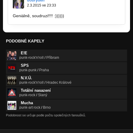
dobryden
2.3.2015 ve 23:33
Geniálně, soudruzi!!!! :))))))
PODOBNÉ KAPELY
E!E
punk-rock'n'roll
/
Příbram
SPS
punk-punk
/
Praha
N.V.Ú.
punk-rock'n'roll
/
Hradec Králové
Totální nasazení
punk-rock
/
Slaný
Mucha
punk-art rock
/
Brno
Podobnost se určuje podle počtu společných fanoušků.