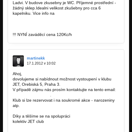
Ladvi. V budove zkusebny je WC. Příjemné prostřední -
žádný sklep.Idealni velikost zkušebny pro cca 6
kapelniku. Vice info na
http://www.facebook.com/Wezelistudio
!!! NYNÍ zaváděcí cena 120Kc/h
martinekk
17.1.2012 v 10:02
Ahoj,
dovolujeme si nabídnout možnost vystoupení v klubu
JET, Orebiská 5, Praha 3.
V případě zájmu nás prosím kontaktujte na tento email:
jetclub@seznam.cz
.
Klub si lze rezervovat i na soukromé akce - narozeniny
atp.
Díky a těšíme se na spolupráci
kolektiv JET club
www.jetclub.cz