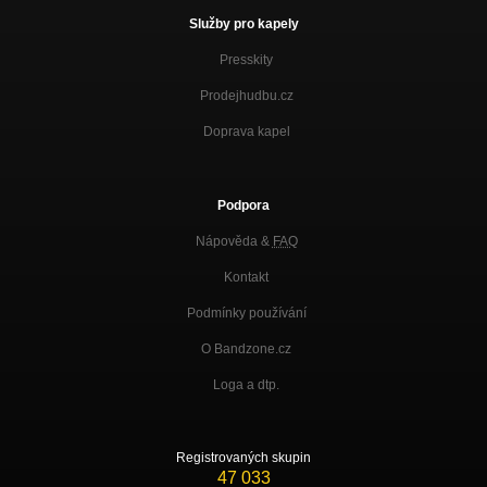
Služby pro kapely
Presskity
Prodejhudbu.cz
Doprava kapel
Podpora
Nápověda &
FAQ
Kontakt
Podmínky používání
O Bandzone.cz
Loga a dtp.
Registrovaných skupin
47 033