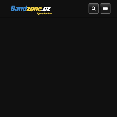
Bandzone.cz
žijeme hudbou