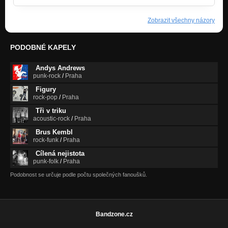
Zobrazit všechny názory
PODOBNÉ KAPELY
Andys Andrews
punk-rock
/
Praha
Figury
rock-pop
/
Praha
Tři v triku
acoustic-rock
/
Praha
Brus Kembl
rock-funk
/
Praha
Cílená nejistota
punk-folk
/
Praha
Podobnost se určuje podle počtu společných fanoušků.
Bandzone.cz