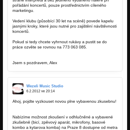
pořádání koncertů, pouze prostřednictvím cíleného
marketingu.
Vedení klubu (působící 30 let na scéně) povede kapelu
jasnými kroky, které jsou nutné pro zajištění návštěvnosti
koncertů.
Pokud si tedy chcete vyhrnout rukávy a pustit se do
práce ozvěte se rovnou na 773 063 085.
Jsem s pozdravem, Alex
Wezeli Music Studio
6.2.2012 ve 20:14
Ahoj, pojdte vyzkouset novou plne vybavenou zkusebnu!
Nabízíme možnost zkoušení v odhlučněné a vybavené
zkušebně (bicí, zpěvový aparát, mikrofony, basové
kombo a kytarova komba) na Praze 8 dostupne od metra