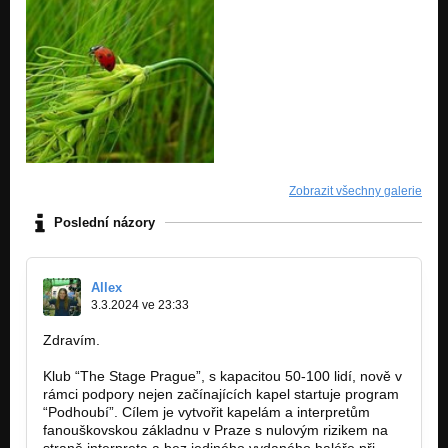
Zobrazit všechny galerie
Poslední názory
Allex
3.3.2024 ve 23:33
Zdravím.
Klub “The Stage Prague”, s kapacitou 50-100 lidí, nově v
rámci podpory nejen začínajících kapel startuje program
“Podhoubí”. Cílem je vytvořit kapelám a interpretům
fanouškovskou základnu v Praze s nulovým rizikem na
straně interpreta a bez jediného vydaného haléře při