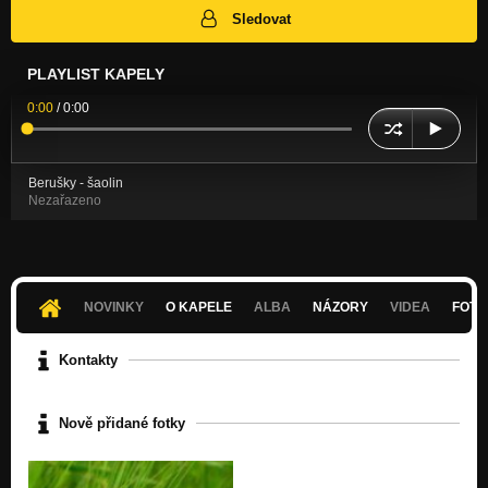
Sledovat
PLAYLIST KAPELY
0:00
/
0:00
Berušky - šaolin
Nezařazeno
NOVINKY
O KAPELE
ALBA
NÁZORY
VIDEA
FOTK
Kontakty
Nově přidané fotky