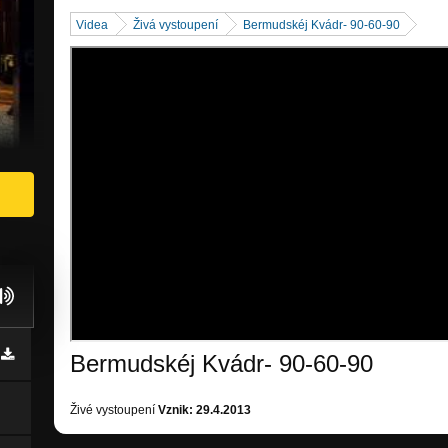
Videa
Živá vystoupení
Bermudskéj Kvádr- 90-60-90
Bermudskéj Kvádr- 90-60-90
Živé vystoupení
Vznik: 29.4.2013