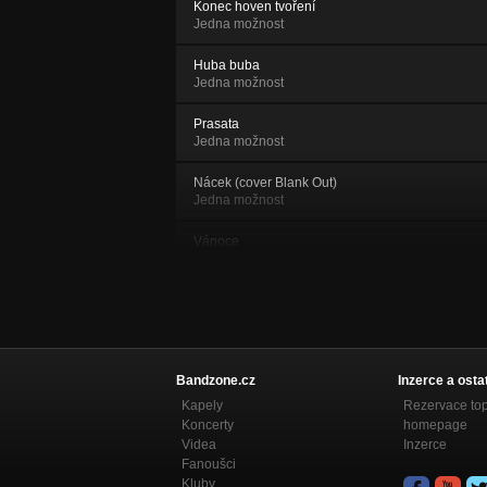
Konec hoven tvoření
Jedna možnost
Huba buba
Jedna možnost
Prasata
Jedna možnost
Nácek (cover Blank Out)
Jedna možnost
Vánoce
Ruku v ruce
Jeanska plná cvoků
Jedna možnost
Kajča věří v UFO
Jedna možnost
Bandzone.cz
Inzerce a osta
Kapely
Rezervace to
Studánka
Koncerty
homepage
Jedna možnost
Videa
Inzerce
Fanoušci
Proč řveš
Kluby