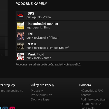
PODOBNÉ KAPELY
SPS
punk-punk
/
Praha
Inseminační stanice
aggro-punk
/
Brno
E!E
punk-rock'n'roll
/
Příbram
N.V.Ú.
punk-rock'n'roll
/
Hradec Králové
Punk Floid
punk-rock
/
Zábřeh
Podobnost se určuje podle počtu společných fanoušků.
tní projekty
Služby pro kapely
Podpora
p promo pozice na
Presskity
Nápověda &
FAQ
Prodejhudbu.cz
Kontakt
Doprava kapel
Podmínky používání
O Bandzone.cz
Loga a dtp.