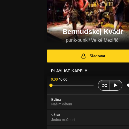
Bermudskéj Kvádr
punk-punk / Velké Meziříčí
Sledovat
PLAYLIST KAPELY
0:00
/
0:00
Bylina
Našim dětem
Válka
Jedna možnost