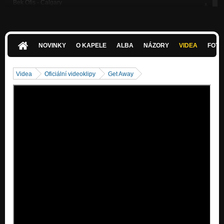
Bek Ofis - Calgary
Nezařazeno
Bek Ofis - Kousek tebe
Nezařazeno
NOVINKY
O KAPELE
ALBA
NÁZORY
VIDEA
FOTK
Bek Ofis - For The Truth You Must Fight
Nezařazeno
Videa
Oficiální videoklipy
Get Away
Bek Ofis - Get Away
Nezařazeno
Bek Ofis - I Can See
Nezařazeno