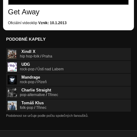
Get Away
Oficiální videoklip
Vznik: 10.1.2013
PODOBNÉ KAPELY
Xindl X
hip hop-folk
/
Praha
UDG
rock-pop
/
Ústí nad Labem
Mandrage
rock-pop
/
Plzeň
Charlie Straight
pop-alternative
/
Třinec
Tomáš Klus
folk-pop
/
Třinec
Podobnost se určuje podle počtu společných fanoušků.