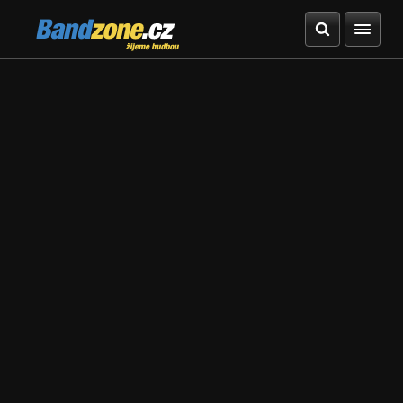
Bandzone.cz
žijeme hudbou