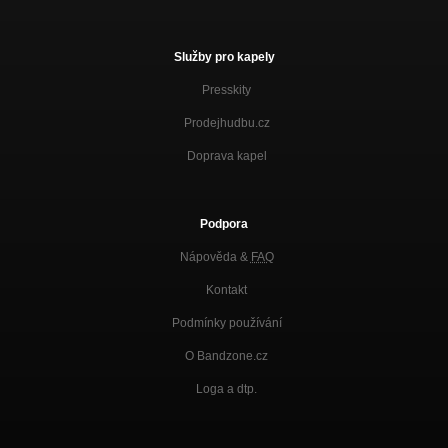
Služby pro kapely
Presskity
Prodejhudbu.cz
Doprava kapel
Podpora
Nápověda &
FAQ
Kontakt
Podmínky používání
O Bandzone.cz
Loga a dtp.