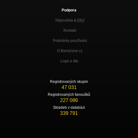
Podpora
Nápověda &
FAQ
Kontakt
Podmínky používání
O Bandzone.cz
Loga a dtp.
Registrovaných skupin
47 031
Registrovaných fanoušků
227 086
Skladeb v databázi
339 791