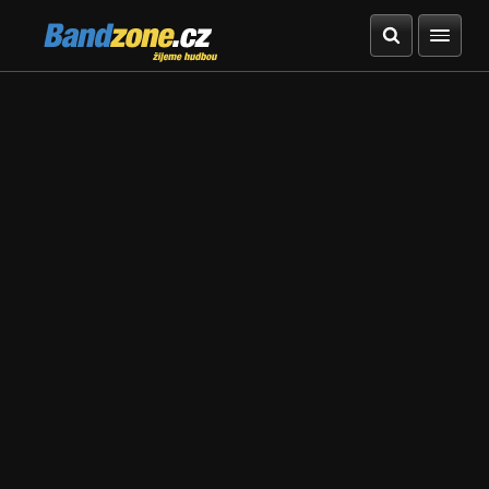
Bandzone.cz
žijeme hudbou