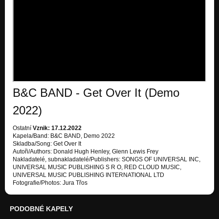
B&C BAND - Get Over It (Demo
2022)
Ostatní
Vznik: 17.12.2022
Kapela/Band: B&C BAND, Demo 2022
Skladba/Song: Get Over It
Autoři/Authors: Donald Hugh Henley, Glenn Lewis Frey
Nakladatelé, subnakladatelé/Publishers: SONGS OF UNIVERSAL INC,
UNIVERSAL MUSIC PUBLISHING S R O, RED CLOUD MUSIC,
UNIVERSAL MUSIC PUBLISHING INTERNATIONAL LTD
Fotografie/Photos: Jura Třos
PODOBNÉ KAPELY