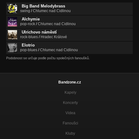
Big Band Melodybrass
swing
/
Chlumec nad Cidlinou
Alchymie
pop-rock
/
Chlumec nad Cidlinou
Ulrichovo náměstí
rock-blues
/
Hradec Králové
Elotrio
pop-blues
/
Chlumec nad Cidlinou
Podobnost se určuje podle počtu společných fanoušků.
Bandzone.cz
Kapely
Koncerty
Videa
Fanoušci
Kluby