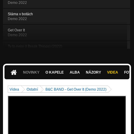
Demo 2022
Sláma v botách
Demo 2022
Get Over It
Demo 2022
Ty to nejsi (I Break Things) (2022)
Demo 2022
Doli klub 2017 LIVE - směs
Nezařazeno
NOVINKY
O KAPELE
ALBA
NÁZORY
VIDEA
FOTK
Wayfaring Stranger (2016)
Demo 2016
Videa
Ostatní
B&C BAND - Get Over It (Demo 2022)
Smrti (2016)
Demo 2016
Máš, co jsi chtěl? (2016)
Demo 2016