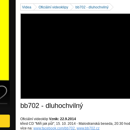
Videa
Oficiální videoklipy
bb702 - dluhochvilný
bb702 - dluhochvilný
Oficiální videoklip
Vznik: 22.9.2014
křest CD "Míň jak půl", 15. 10. 2014 - Malostranská beseda, 20:30 ho
více na:
www.facebook.com/bb702
,
www.bb702.cz