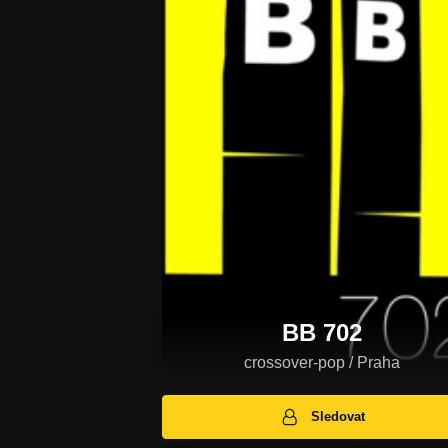
BB 702
crossover-pop / Praha
Sledovat