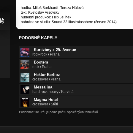
hudba: Miloš Burkhardt- Tereza Hálová
text: Květoslav Vršovský
hudební produkce: Filip Jelínek
nahráno ve studiu: Sound 33 Illustratosphere (červen 2014)
PODOBNÉ KAPELY
Kurtizány z 25. Avenue
rock-rock
/
Praha
Booters
rock
/
Praha
Hektor Berlioz
crossover
/
Praha
Messalina
hard rock-heavy
/
Karviná
Magma Hotel
crossover
/
Štětí
Podobnost se určuje podle počtu společných fanoušků.