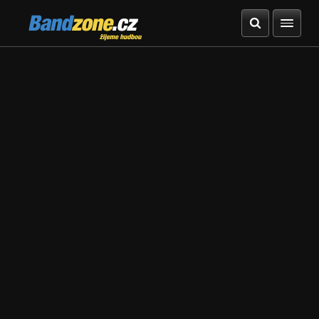
Bandzone.cz
žijeme hudbou