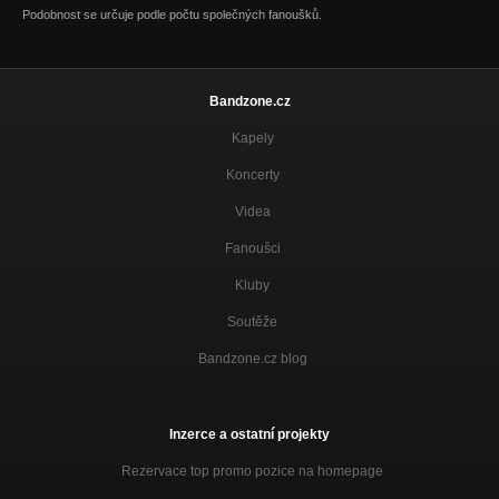
Podobnost se určuje podle počtu společných fanoušků.
Relácia Bawagan s Galom /O.B.D./ 31.3.2015
Nezařazeno
Relácia Bawagan s Erikom a s Pokym /Medial Banana/ 14.4.2015
Bandzone.cz
Nezařazeno
Kapely
Relácia Bawagan s Forusom /Ex - Iné Kafe, Tasty/ 28.4.2015
Nezařazeno
Koncerty
Relácia Bawagan s Boženom /Ilegality/ a s Tonom /Dr. Pako, Ilega
Videa
Nezařazeno
Fanoušci
Relácia Bawagan so Žakom a s Andrejom /Oplan/ 29.9.2015
Kluby
Nezařazeno
Soutěže
Relácia Bawagan s Ondrixom a s Michalom /Nekultura/
13.10.2015
Bandzone.cz blog
Nezařazeno
Relácia Bawagan s Palom a s Petrom /Sitňan/ 27.10.2015
Nezařazeno
Inzerce a ostatní projekty
Relácia Bawagan s Tomaxom a s Dodom /Galadriel/ 10.11.2015
Rezervace top promo pozice na homepage
Nezařazeno