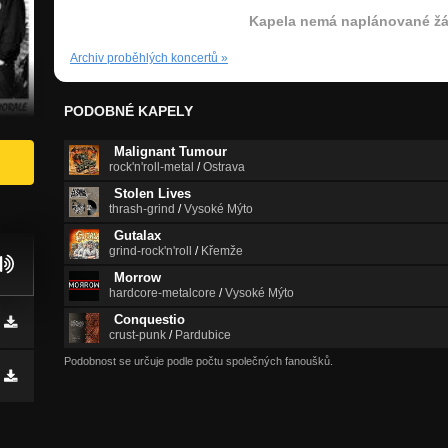
Kapela nemá naplánované žá
Archiv proběhlých koncertů
»
PODOBNÉ KAPELY
Malignant Tumour
rock'n'roll-metal
/
Ostrava
Stolen Lives
thrash-grind
/
Vysoké Mýto
Gutalax
grind-rock'n'roll
/
Křemže
Morrow
hardcore-metalcore
/
Vysoké Mýto
Conquestio
crust-punk
/
Pardubice
Podobnost se určuje podle počtu společných fanoušků.