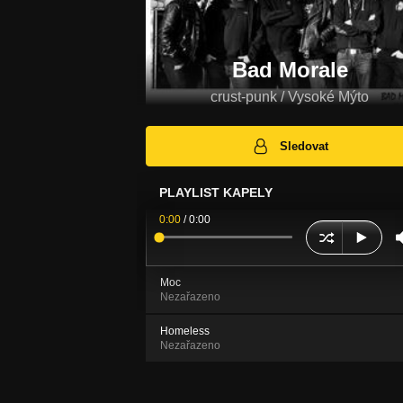
Bad Morale
crust-punk / Vysoké Mýto
Sledovat
PLAYLIST KAPELY
0:00
/
0:00
Moc
Nezařazeno
Homeless
Nezařazeno