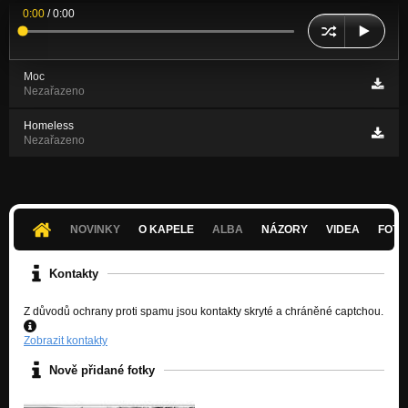
0:00
/
0:00
Moc
Nezařazeno
Homeless
Nezařazeno
NOVINKY
O KAPELE
ALBA
NÁZORY
VIDEA
FOTK
Kontakty
Z důvodů ochrany proti spamu jsou kontakty skryté a chráněné captchou.
Zobrazit kontakty
Nově přidané fotky