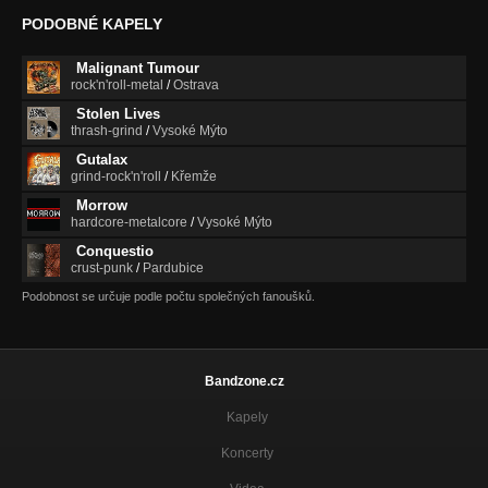
PODOBNÉ KAPELY
Malignant Tumour
rock'n'roll-metal
/
Ostrava
Stolen Lives
thrash-grind
/
Vysoké Mýto
Gutalax
grind-rock'n'roll
/
Křemže
Morrow
hardcore-metalcore
/
Vysoké Mýto
Conquestio
crust-punk
/
Pardubice
Podobnost se určuje podle počtu společných fanoušků.
Bandzone.cz
Kapely
Koncerty