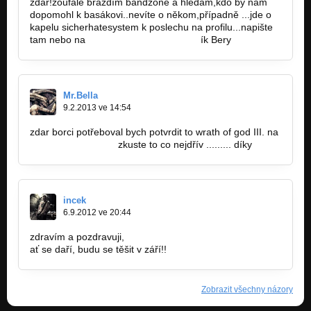
zdar!zoufale brázdím bandzone a hledám,kdo by nám
dopomohl k basákovi..nevíte o někom,případně ...jde o
kapelu sicherhatesystem k poslechu na profilu...napište
tam nebo na
neemand@seznam.cz...d
ík Bery
Mr.Bella
9.2.2013 ve 14:54
zdar borci potřeboval bych potvrdit to wrath of god III. na
jan.balint@email.cz
zkuste to co nejdřív ......... díky
incek
6.9.2012 ve 20:44
zdravím a pozdravuji,
ať se daří, budu se těšit v září!!
Zobrazit všechny názory