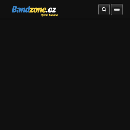
Bandzone.cz
žijeme hudbou