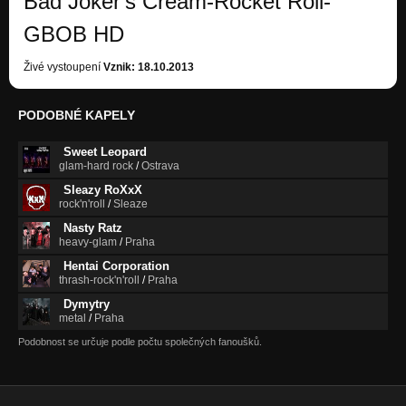
Bad Joker's Cream-Rocket Roll-
GBOB HD
Živé vystoupení
Vznik: 18.10.2013
PODOBNÉ KAPELY
Sweet Leopard
glam-hard rock
/
Ostrava
Sleazy RoXxX
rock'n'roll
/
Sleaze
Nasty Ratz
heavy-glam
/
Praha
Hentai Corporation
thrash-rock'n'roll
/
Praha
Dymytry
metal
/
Praha
Podobnost se určuje podle počtu společných fanoušků.