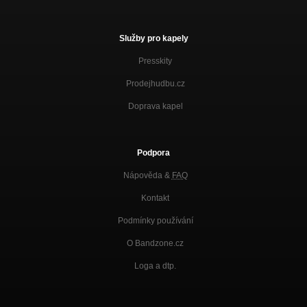
Služby pro kapely
Presskity
Prodejhudbu.cz
Doprava kapel
Podpora
Nápověda &
FAQ
Kontakt
Podmínky používání
O Bandzone.cz
Loga a dtp.