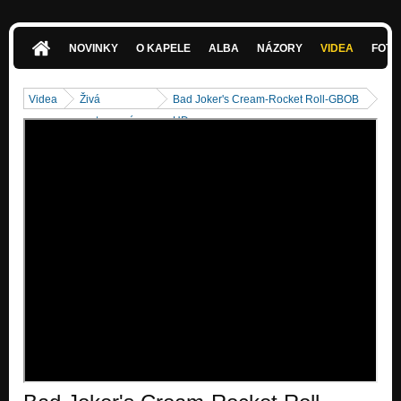
NOVINKY
O KAPELE
ALBA
NÁZORY
VIDEA
FOTK
Videa
Živá
Bad Joker's Cream-Rocket Roll-GBOB
vystoupení
HD