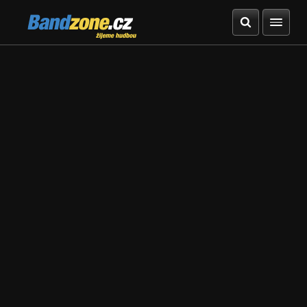
Bandzone.cz
žijeme hudbou