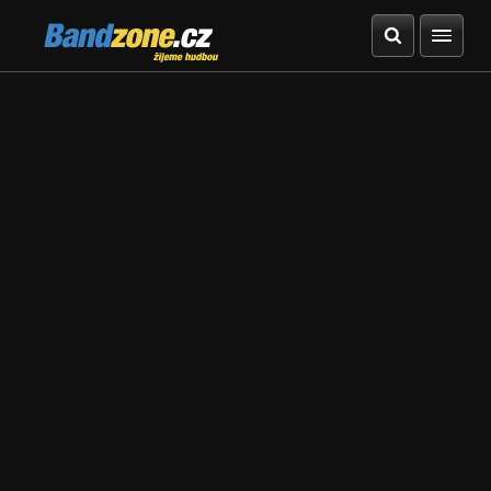
Bandzone.cz
žijeme hudbou