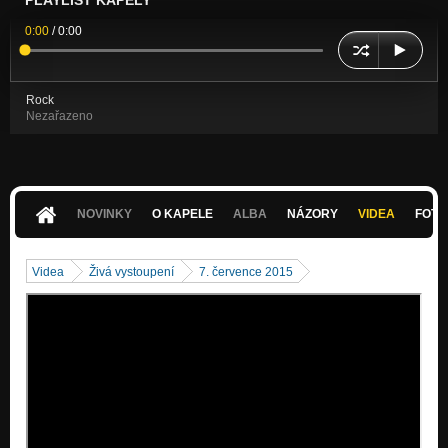
PLAYLIST KAPELY
0:00
/
0:00
Rock
Nezařazeno
NOVINKY
O KAPELE
ALBA
NÁZORY
VIDEA
FOTK
Videa
Živá vystoupení
7. července 2015