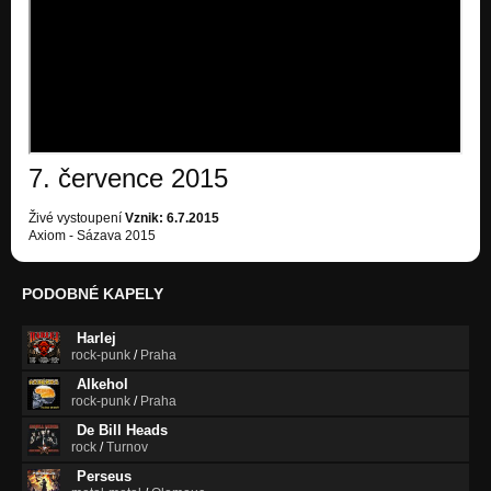
7. července 2015
Živé vystoupení
Vznik: 6.7.2015
Axiom - Sázava 2015
PODOBNÉ KAPELY
Harlej
rock-punk
/
Praha
Alkehol
rock-punk
/
Praha
De Bill Heads
rock
/
Turnov
Perseus