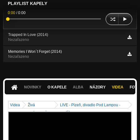
PLAYLIST KAPELY
0:00
/
0:00
Trapped In Love (2014)
Nezařazeno
Memories I Won´t Forget (2014)
Nezařazeno
NOVINKY
O KAPELE
ALBA
NÁZORY
VIDEA
FOTK
Videa
Živá
LIVE - Plzeň, divadlo Pod Lampou -
vystoupení
sestřih