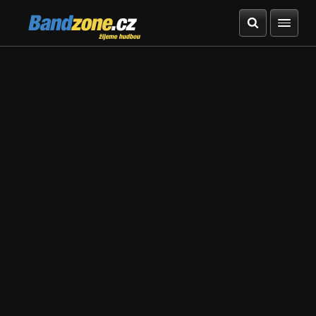
Bandzone.cz
žijeme hudbou