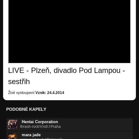
LIVE - Plzeň, divadlo Pod Lampou -
sestřih
Živé vystoupení
Vznik: 24.4.2014
PODOBNÉ KAPELY
Hentai Corporation
thrash-rock'n'roll
/
Praha
mara jade