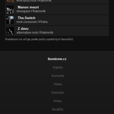
emo-post rock
/
Rakovník
Manon meurt
shoegaze
/
Rakovník
The.Switch
rock-crossover
/
Praha
Z davu
alternative-rock
/
Rakovník
Podobnost se určuje podle počtu společných fanoušků.
Bandzone.cz
Kapely
Koncerty
Videa
Fanoušci
Kluby
Soutěže