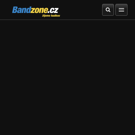
Bandzone.cz
žijeme hudbou