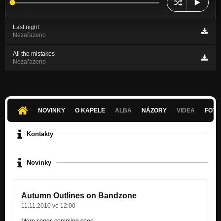
Last night
Nezařazeno
All the mistakes
Nezařazeno
NOVINKY
O KAPELE
ALBA
NÁZORY
VIDEA
FOTK
Kontakty
Novinky
Autumn Outlines on Bandzone
11.11.2010 ve 12:00
More songs comming soon..