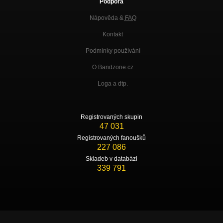
Podpora
Nápověda &
FAQ
Kontakt
Podmínky používání
O Bandzone.cz
Loga a dtp.
Registrovaných skupin
47 031
Registrovaných fanoušků
227 086
Skladeb v databázi
339 791