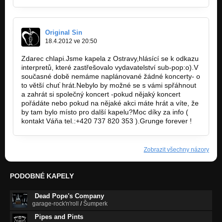
Original Sin
18.4.2012 ve 20:50
Zdarec chlapi.Jsme kapela z Ostravy,hlásící se k odkazu
interpretů, které zastřešovalo vydavatelství sub-pop:o).V
současné době nemáme naplánované žádné koncerty- o
to větší chuť hrát.Nebylo by možné se s vámi spřáhnout
a zahrát si společný koncert -pokud nějaký koncert
pořádáte nebo pokud na nějaké akci máte hrát a víte, že
by tam bylo místo pro další kapelu?Moc díky za info (
kontakt Váňa tel.:+420 737 820 353 ).Grunge forever !
Zobrazit všechny názory
PODOBNÉ KAPELY
Dead Pope's Company
garage-rock'n'roll
/
Šumperk
Pipes and Pints