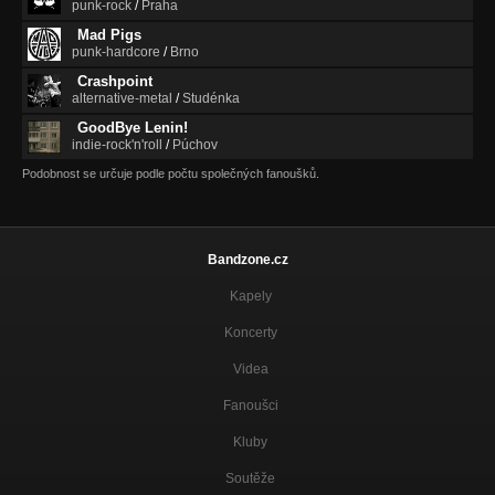
punk-rock
/
Praha
Mad Pigs
punk-hardcore
/
Brno
Crashpoint
alternative-metal
/
Studénka
GoodBye Lenin!
indie-rock'n'roll
/
Púchov
Podobnost se určuje podle počtu společných fanoušků.
Bandzone.cz
Kapely
Koncerty
Videa
Fanoušci
Kluby
Soutěže