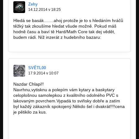
Zehy
14.12.2014 v 18:25
Hledá se basák........ahoj protože je to s hledáním hráčů
těžký tak zkoušíme hledat všude možně. Pokud máš
hodně času a baví tě Hard/Math Core tak dej vědět,
budem rádi. Níž inzerát z hudebního bazaru:
http://hudebnibazar.cz/inzerat.php?ID=8…
SVĚTL00
17.9.2014 v 10:07
Nazdar Chlapi!!
Navrhnu,vytisknu a polepím vám kytary a baskytary
celoplošnou samolepkou z kvalitního odolného PVC s
lakovaným povrchem.Vypadá to sviňsky dobře a zatím
byl každý zákazník spokojený.Někdo šel i dvakrát!!!!cena
je pětikilo za kus.
https://www.facebook.com…
design@kytarovesamolepky.eu